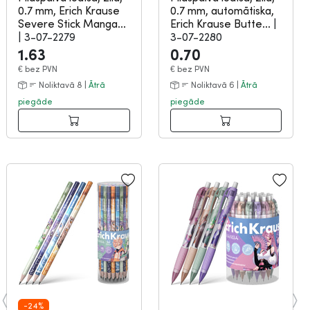
0.7 mm, Erich Krause
0.7 mm, automātiska,
Severe Stick Manga...
Erich Krause Butte...
|
|
3-07-2279
3-07-2280
1.63
0.70
€
bez PVN
€
bez PVN
Noliktavā 8 |
Ātrā
Noliktavā 6 |
Ātrā
piegāde
piegāde
-24%