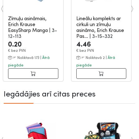
Zīmuļu asināmais,
Lineālu komplekts ar
Erich Krause
cirkuli un zīmuļu
EasySharp Manga
|
3-
asināmo, Erich Krause
12-113
Pas...
|
3-15-332
0.20
4.46
€
bez PVN
€
bez PVN
Noliktavā 173 |
Ātrā
Noliktavā 2 |
Ātrā
piegāde
piegāde
Iegādājies arī citas preces