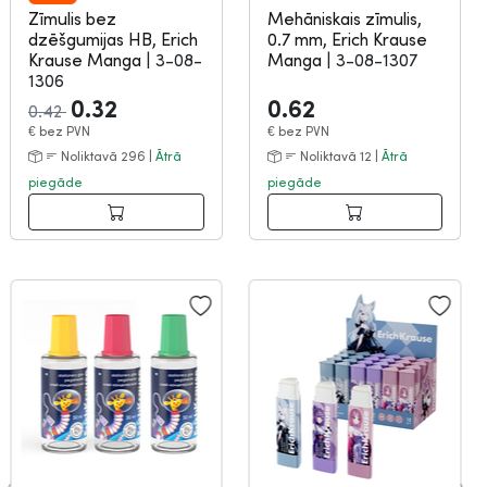
Zīmulis bez
Mehāniskais zīmulis,
dzēšgumijas HB, Erich
0.7 mm, Erich Krause
Krause Manga
|
3-08-
Manga
|
3-08-1307
1306
0.32
0.62
0.42
€
bez PVN
€
bez PVN
Noliktavā 296 |
Ātrā
Noliktavā 12 |
Ātrā
piegāde
piegāde