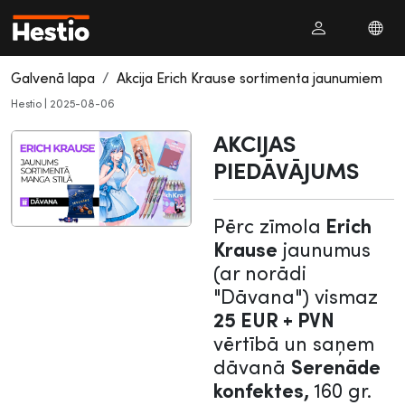
Galvenā lapa
Akcija Erich Krause sortimenta jaunumiem
Hestio
|
2025-08-06
AKCIJAS
PIEDĀVĀJUMS
Pērc zīmola
Erich
Krause
jaunumus
(ar norādi
"Dāvana") vismaz
25 EUR + PVN
vērtībā un saņem
dāvanā
Serenāde
konfektes,
160 gr.