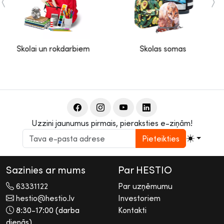
Skolai un rokdarbiem
Skolas somas
Uzzini jaunumus pirmais, pieraksties e-ziņām!
Pieteikties
Sazinies ar mums
Par HESTIO
63331122
Par uzņēmumu
hestio@hestio.lv
Investoriem
8:30-17:00 (darba
Kontakti
dienās)