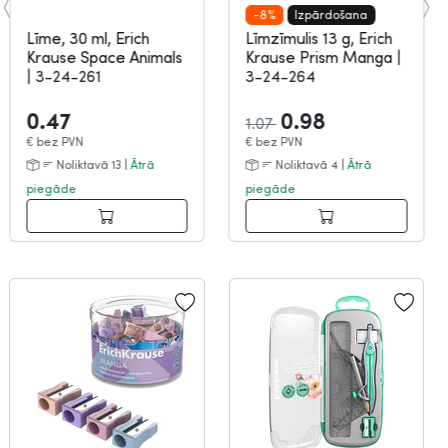
-8%
Izpārdošana
Līme, 30 ml, Erich
Līmzīmulis 13 g, Erich
Krause Space Animals
Krause Prism Manga
|
|
3-24-261
3-24-264
0.47
0.98
1.07
€
bez PVN
€
bez PVN
Noliktavā 13 |
Ātrā
Noliktavā 4 |
Ātrā
piegāde
piegāde