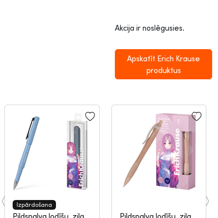
Akcija ir noslēgusies.
Apskatīt Erich Krause
produktus
Izpārdošana
Pildspalva lodīšu, zila,
Pildspalva lodīšu, zila,