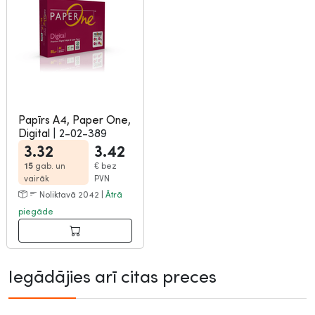
Papīrs A4, Paper One,
Digital
|
2-02-389
3.32
3.42
15
gab. un
€
bez
vairāk
PVN
Noliktavā 2042 |
Ātrā
piegāde
Iegādājies arī citas preces