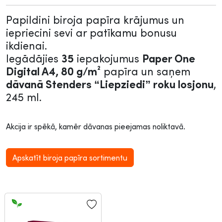
Papildini biroja papīra krājumus un
iepriecini sevi ar patīkamu bonusu
ikdienai.
Iegādājies
35
iepakojumus
Paper One
Digital A4, 80 g/m²
papīra un saņem
dāvanā Stenders “Liepziedi” roku losjonu
,
245 ml.
Akcija ir spēkā, kamēr dāvanas pieejamas noliktavā.
Apskatīt biroja papīra sortimentu