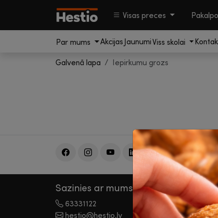
Visas preces
Pakalp
Akcijas
Jaunumi
Kontak
Par mums
Viss skolai
Galvenā lapa
Iepirkumu grozs
Sazinies ar mums
Par 
63331122
Par u
hestio@hestio.lv
Invest