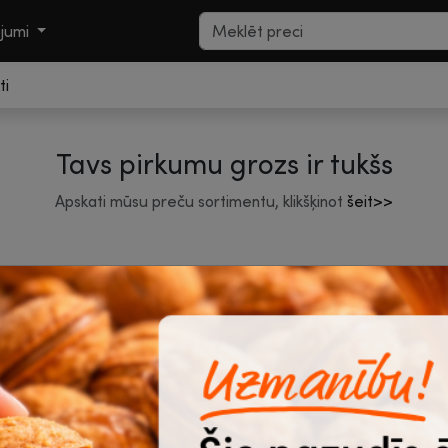
ojumi
ti
Tavs pirkumu grozs ir tukšs
Apskati mūsu preču sortimentu, klikšķinot
šeit>>
Uzzini jaunumus pirmais, pieraksties
e-ziņām!
HESTIO
Noderīgi
zņēmumu
Piegādes nosacījumi
oriem
Iepirkšanās noteikumi