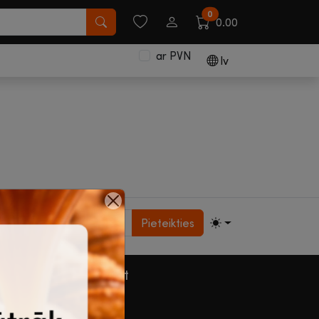
0
0.00
ar PVN
lv
Pieteikties
Nāc strādāt
Vakances