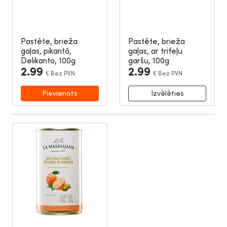
Pastēte, brieža
Pastēte, brieža
gaļas, pikantā,
gaļas, ar trifeļu
Delikanto, 100g
garšu, 100g
2.99
2.99
€
Bez PVN
€
Bez PVN