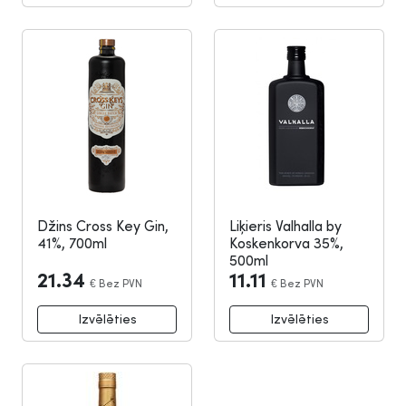
Džins Cross Key Gin,
Liķieris Valhalla by
41%, 700ml
Koskenkorva 35%,
500ml
21.34
11.11
€
Bez PVN
€
Bez PVN