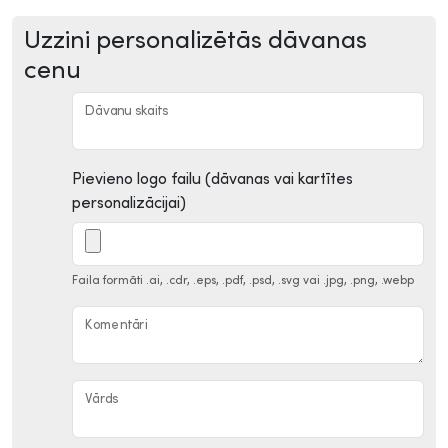
Uzzini personalizētās dāvanas
cenu
Dāvanu skaits
Pievieno logo failu (dāvanas vai kartītes
personalizācijai)
Faila formāti .ai, .cdr, .eps, .pdf, .psd, .svg vai .jpg, .png, .webp
Komentāri
Vārds