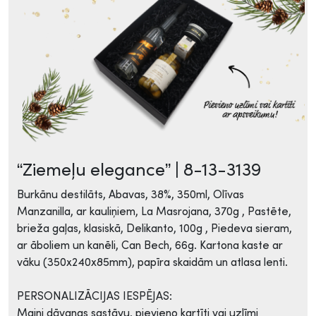
“Ziemeļu elegance” | 8-13-3139
Burkānu destilāts, Abavas, 38%, 350ml, Olīvas
Manzanilla, ar kauliņiem, La Masrojana, 370g , Pastēte,
brieža gaļas, klasiskā, Delikanto, 100g , Piedeva sieram,
ar āboliem un kanēli, Can Bech, 66g. Kartona kaste ar
vāku (350x240x85mm), papīra skaidām un atlasa lenti.
PERSONALIZĀCIJAS IESPĒJAS:
Maini dāvanas sastāvu, pievieno kartīti vai uzlīmi