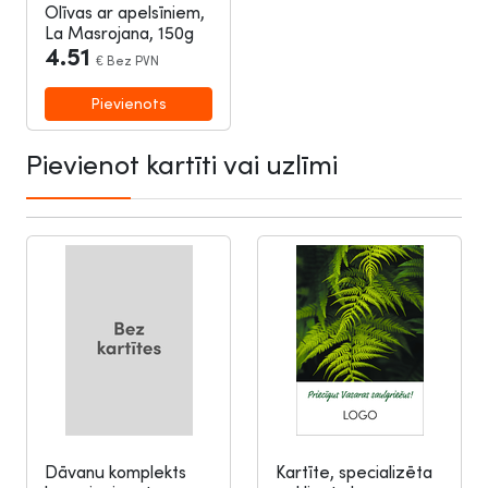
Olīvas ar apelsīniem,
La Masrojana, 150g
4.51
€
Bez PVN
Pievienot kartīti vai uzlīmi
Dāvanu komplekts
Kartīte, specializēta