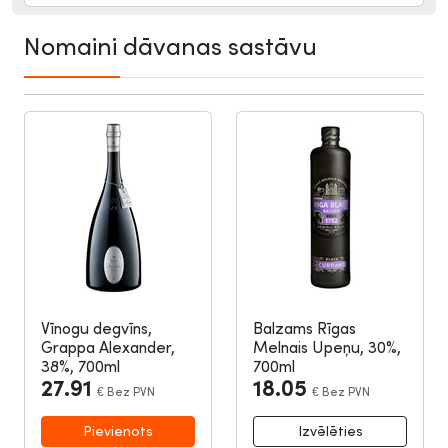
Nomaini dāvanas sastāvu
Vīnogu degvīns,
Balzams Rīgas
Grappa Alexander,
Melnais Upeņu, 30%,
38%, 700ml
700ml
27.91
18.05
€
Bez PVN
€
Bez PVN