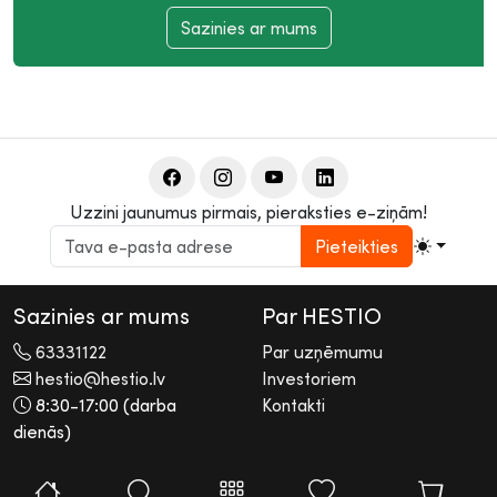
Sazinies ar mums
Uzzini jaunumus pirmais, pieraksties e-ziņām!
Pieteikties
Sazinies ar mums
Par HESTIO
63331122
Par uzņēmumu
hestio@hestio.lv
Investoriem
8:30-17:00 (darba
Kontakti
dienās)
2026 © Hestio AS