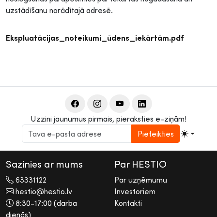
uzstādīšanu norādītajā adresē.
Ekspluatācijas_noteikumi_ūdens_iekārtām.pdf
Uzzini jaunumus pirmais, pieraksties e-ziņām!
Pieteikties
Sazinies ar mums
Par HESTIO
63331122
Par uzņēmumu
hestio@hestio.lv
Investoriem
8:30-17:00 (darba
Kontakti
dienās)