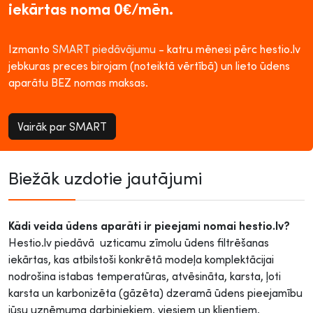
iekārtas noma 0€/mēn.
Izmanto
SMART piedāvājumu
- katru mēnesi pērc hestio.lv
jebkuras preces birojam (noteiktā vērtībā) un lieto ūdens
aparātu BEZ nomas maksas.
Vairāk par SMART
Biežāk uzdotie jautājumi
Kādi veida ūdens aparāti ir pieejami nomai hestio.lv?
Hestio.lv piedāvā uzticamu zīmolu ūdens filtrēšanas
iekārtas, kas atbilstoši konkrētā modeļa komplektācijai
nodrošina istabas temperatūras, atvēsināta, karsta, ļoti
karsta un karbonizēta (gāzēta) dzeramā ūdens pieejamību
jūsu uzņēmuma darbiniekiem, viesiem un klientiem.