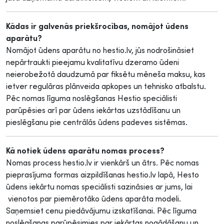
Kādas ir galvenās priekšrocības, nomājot ūdens
aparātu?
Nomājot ūdens aparātu no hestio.lv, jūs nodrošināsiet
nepārtraukti pieejamu kvalitatīvu dzeramo ūdeni
neierobežotā daudzumā par fiksētu mēneša maksu, kas
ietver regulāras plānveida apkopes un tehnisko atbalstu.
Pēc nomas līguma noslēgšanas Hestio speciālisti
parūpēsies arī par ūdens iekārtas uzstādīšanu un
pieslēgšanu pie centrālās ūdens padeves sistēmas.
Kā notiek ūdens aparātu nomas process?
Nomas process hestio.lv ir vienkārš un ātrs. Pēc nomas
pieprasījuma formas aizpildīšanas hestio.lv lapā, Hesto
ūdens iekārtu nomas speciālisti sazināsies ar jums, lai
vienotos par piemērotāko ūdens aparāta modeli.
Saņemsiet cenu piedāvājumu izskatīšanai. Pēc līguma
noslēgšanas parūpēsimies par iekārtas nogādāšanu un