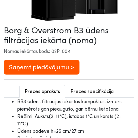
Borg & Overstrom B3 ūdens
filtrācijas iekārta (noma)
Nomas iekārtas kods: 02P-004
Saņemt piedāvājumu >
Preces apraksts
Preces specifikācija
BB3 ūdens filtrācijas iekārtas kompaktais izmērs
piemērots gan pieaugušo, gan bērnu lietošanai
Režīmi: Auksts(2-11°C), istabas t°C un karsts (2-
11°C)
Ūdens padeve h=26 cm/27 cm