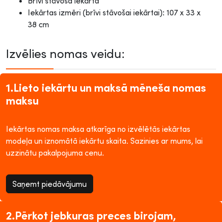
Brīvi stāvoša iekārta
Iekārtas izmēri (brīvi stāvošai iekārtai): 107 x 33 x
38 cm
Izvēlies nomas veidu:
1.Lieto iekārtu un maksā mēneša nomas
maksu
Iekārtas nomas maksa atkarīga no izvēlētās iekārtas
modeļa un iznomātā iekārtu skaita. Sazinies ar mums, lai
uzzinātu pakalpojuma cenu.
Saņemt piedāvājumu
2.Pērkot jebkuras preces birojam,