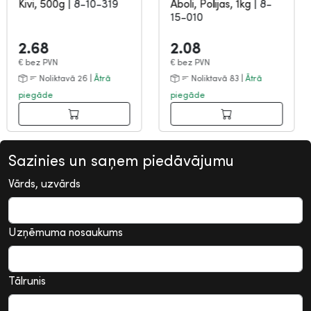
Kivi, 500g
|
8-10-319
Āboli, Polijas, 1kg
|
8-
15-010
2.68
2.08
€
bez PVN
€
bez PVN
Noliktavā 26 |
Ātrā
Noliktavā 83 |
Ātrā
piegāde
piegāde
Sazinies un saņem piedāvājumu
Vārds, uzvārds
Uzņēmuma nosaukums
Tālrunis