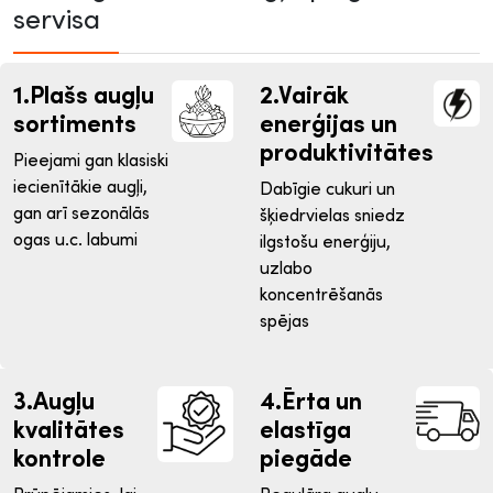
servisa
1.Plašs augļu
2.Vairāk
sortiments
enerģijas un
produktivitātes
Pieejami gan klasiski
iecienītākie augļi,
Dabīgie cukuri un
gan arī sezonālās
šķiedrvielas sniedz
ogas u.c. labumi
ilgstošu enerģiju,
uzlabo
koncentrēšanās
spējas
3.Augļu
4.Ērta un
kvalitātes
elastīga
kontrole
piegāde