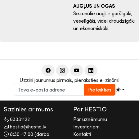
AUGĻUS UN OGAS
Sezonālie augļi ir garšīgāki,
veselīgāki, videi draudzīgāki
un ekonomiskāki.
Uzzini jaunumus pirmais, pieraksties e-ziņām!
Pieteikties
Sazinies ar mums
Par HESTIO
63331122
Par uzņēmumu
hestio@hestio.lv
Investoriem
8:30-17:00 (darba
Kontakti