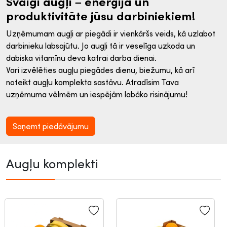
Svaigi augļi – enerģija un
produktivitāte jūsu darbiniekiem!
Uzņēmumam augļi ar piegādi ir vienkāršs veids, kā uzlabot
darbinieku labsajūtu. Jo augļi tā ir veselīga uzkoda un
dabiska vitamīnu deva katrai darba dienai.
Vari izvēlēties augļu piegādes dienu, biežumu, kā arī
noteikt augļu komplekta sastāvu. Atradīsim Tava
uzņēmuma vēlmēm un iespējām labāko risinājumu!
Saņemt piedāvājumu
Augļu komplekti