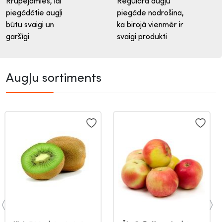
Rrūpējamies, lai
Regulāra augļu
piegādātie augļi
piegāde nodrošina,
būtu svaigi un
ka birojā vienmēr ir
garšīgi
svaigi produkti
Augļu sortiments