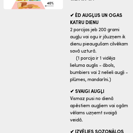
✔ ĒD AUGĻUS UN OGAS
KATRU DIENU
2 porcijas jeb 200 grami
augļu vai ogu ir jāuzņem ik
dienu pieaugušam cilvēkam
savā uzturā.
(1 porcija ir 1 vidēja
lieluma auglis - ābols,
bumbiers vai 2 nelieli augļi -
plūmes, mandarīni.)
✔ SVAIGI AUGĻI
Vismaz pusi no dienā
apēstiem augļiem vai ogām
vēlams uzņemt svaigā
veidā.
✔ IZVĒLIES SOZONĀLOS