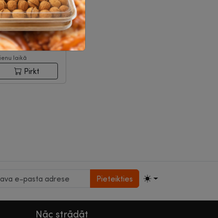
m", d30cm
|
2-
1-1054
23.27
€
bez PVN
Pasūti un saņem 9
ienu laikā
Pirkt
Pieteikties
Nāc strādāt