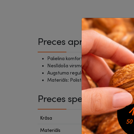
Preces apraksts
Palielina komfortu strādājot pie rakstām
Neslīdoša virsma uzlabo vispārējo stabilit
Augstuma regulēšana: 110 - 140 - 170 m
Materiāls: Polistirols, Gumija
Preces specifikācija
Krāsa
Melna
Materiāls
Plast