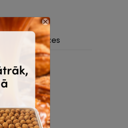
saistītās preces
zlīme grīdas
Ievēro distanci