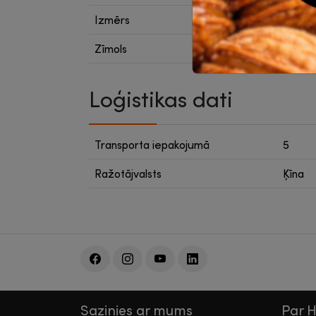
Izmērs
460 x 
Zīmols
Q-Con
Loģistikas dati
Transporta iepakojumā
5
Ražotājvalsts
Ķīna
Sazinies ar mums
Par 