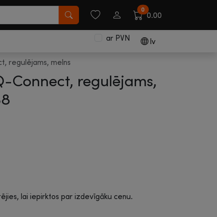
0
0.00
ar PVN
lv
ct, regulējams, melns
 Q-Connect, regulējams,
38
rējies, lai iepirktos par izdevīgāku cenu.