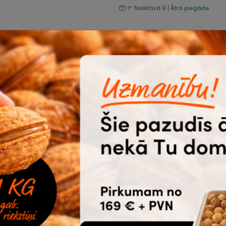
Noliktavā 9 |
Ātrā piegāde
Biežāk pirktās 
galda
āti
Biroja krēsls,
U
ādas, Next
"
masa