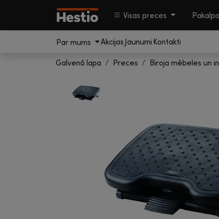
Visas preces
Pakalp
Akcijas
Jaunumi
Kontakti
Par mums
Galvenā lapa
Preces
Biroja mēbeles un in