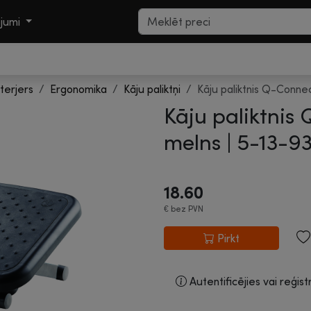
ojumi
terjers
Ergonomika
Kāju paliktņi
Kāju paliktnis Q-Conne
Kāju paliktnis
melns |
5-13-9
18.60
€
bez PVN
Pirkt
Autentificējies vai reģist