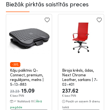
Biežāk pirktās saistītās preces
-35%
Kāju paliktnis Q-
Biroja krēsls, ādas,
Connect, premium,
Next Chrome
regulējams, melns
|
Leather, sarkans
|
7-
5-13-883
02-401
15.09
237.62
23.23
€
bez PVN
€
bez PVN
Noliktavā 111 |
Ātrā
Pasūti un saņem 9 dienu
piegāde
laikā