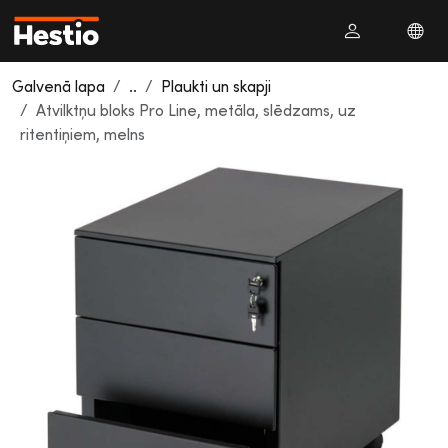
Galvenā lapa
..
Plaukti un skapji
Atvilktņu bloks Pro Line, metāla, slēdzams, uz
ritentiņiem, melns