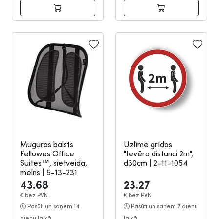
Muguras balsts
Uzlīme grīdas
Fellowes Office
"Ievēro distanci 2m",
Suites™, sietveida,
d30cm
|
2-11-1054
melns
|
5-13-231
43.68
23.27
€
bez PVN
€
bez PVN
Pasūti un saņem 14
Pasūti un saņem 7 dienu
dienu laikā
laikā