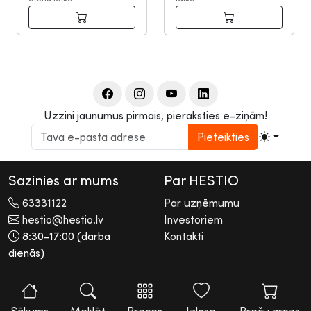
Uzzini jaunumus pirmais, pieraksties e-ziņām!
Pieteikties
Sazinies ar mums
Par HESTIO
63331122
Par uzņēmumu
hestio@hestio.lv
Investoriem
8:30-17:00 (darba
Kontakti
dienās)
2026 © Hestio AS
Visas tiesības rezervētas. Informācijas pārpublicēšana bez
rakstiskas atļaujas aizliegta.