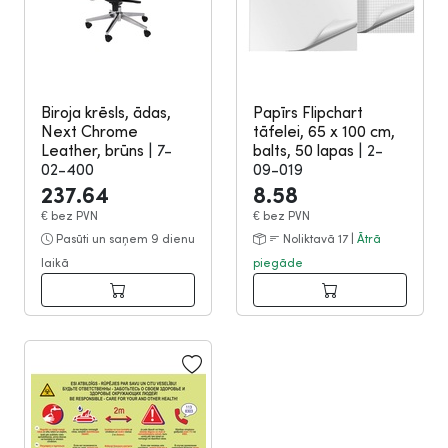
Biroja krēsls, ādas,
Papīrs Flipchart
Next Chrome
tāfelei, 65 x 100 cm,
Leather, brūns
|
7-
balts, 50 lapas
|
2-
02-400
09-019
237.64
8.58
€
bez PVN
€
bez PVN
Pasūti un saņem 9 dienu
Noliktavā 17 |
Ātrā
laikā
piegāde