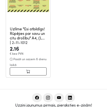
Uzlīme "Esi atbildīgs!
Rūpējies par savu un
citu drošību" A4, (L...
|
2-11-1012
2.16
€
bez PVN
Pasūti un saņem 6 dienu
laikā
Uzzini jaunumus pirmais, pieraksties e-ziņām!