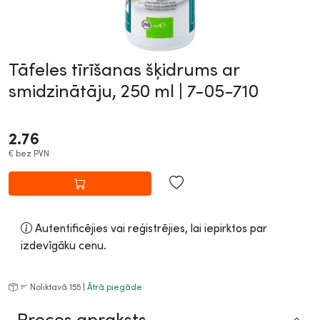
Tāfeles tīrīšanas šķidrums ar
smidzinātāju, 250 ml |
7-05-710
2.76
€
bez PVN
Autentificējies vai reģistrējies, lai iepirktos par
izdevīgāku cenu.
Noliktavā 155 |
Ātrā piegāde
Preces apraksts