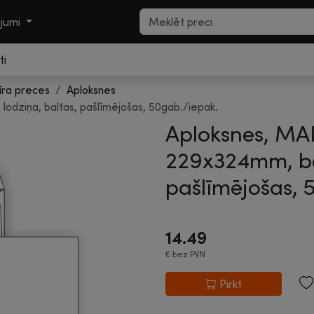
ojumi
ti
īra preces
Aploksnes
dziņa, baltas, pašlīmējošas, 50gab./iepak.
Aploksnes, MA
229x324mm, bez
pašlīmējošas, 
14.49
€
bez PVN
Pirkt