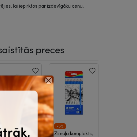
rējies, lai iepirktos par izdevīgāku cenu.
saistītās preces
-21%
-6%
abatiņas A4,
Zīmuļu komplekts,
Izpārdošana