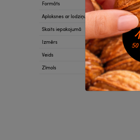
Formāts
C4
Aploksnes ar lodziņu
Bez
Skaits iepakojumā
50 gab
Izmērs
229 x
Veids
Papīra 
Zīmols
MAILm