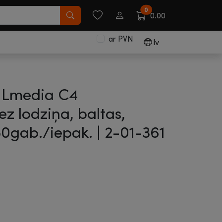
0
0.00
ar PVN
lv
ILmedia C4
 lodziņa, baltas,
50gab./iepak. |
2-01-361