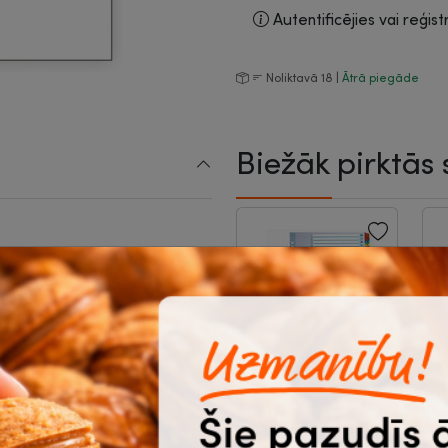
Autentificējies vai reģist
Noliktavā 18 |
Ātrā piegāde
Biežāk pirktās 
-8%
Dokumentu
K