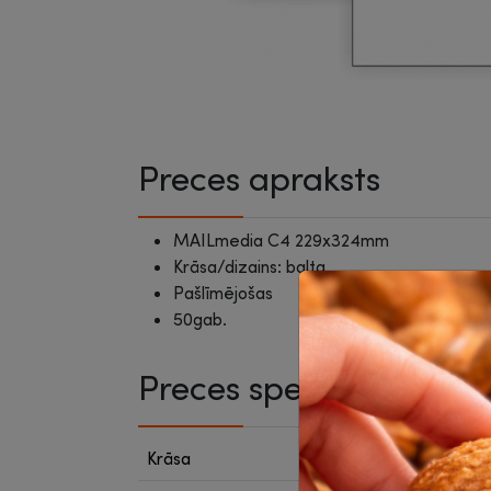
Preces apraksts
MAILmedia C4 229x324mm
Krāsa/dizains: balta
Pašlīmējošas
50gab.
Preces specifikācija
Krāsa
Balta