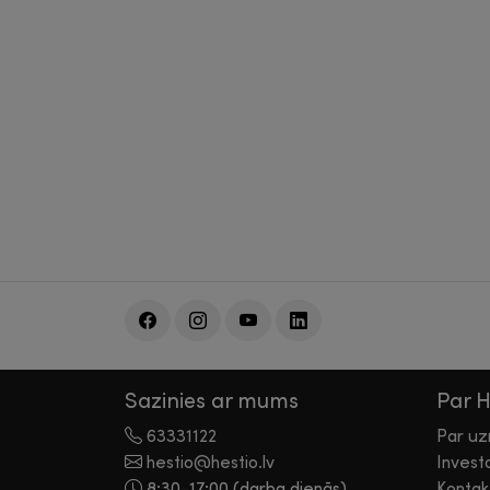
Sazinies ar mums
Par 
63331122
Par u
hestio@hestio.lv
Invest
8:30-17:00 (darba dienās)
Kontak