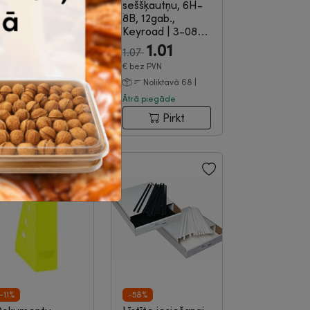
ertikālās, 180
seššķautņu, 6H-
ikr., glancētas,
8B, 12gab.,
īdz 200lp., Ess...
|
Keyroad
|
3-08-
-03-334
351
14.90
1.01
8.90
1.07
€
bez PVN
€
bez PVN
Noliktavā 55 |
Noliktavā 68 |
trā piegāde
Ātrā piegāde
Pirkt
Pirkt
-11%
-58%