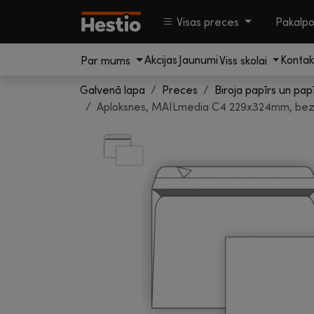
Visas preces
Pakalp
Akcijas
Jaunumi
Kontak
Par mums
Viss skolai
Galvenā lapa
Preces
Biroja papīrs un pap
Aploksnes, MAILmedia C4 229x324mm, bez lo