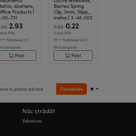
Dokumentu
Līstīte iesiešanai,
Izpārdošana
Izpārdošana
tatīvs, dzeltens,
Bantex Spring
ffice Products
|
Clip, 3mm, 15lpp.,
-05-731
melna
|
3-48-003
2.93
0.22
.30
0.53
€
bez PVN
€
bez PVN
Noliktavā 27 |
Noliktavā 148 |
trā piegāde
Ātrā piegāde
Pirkt
Pirkt
Pieteikties
Nāc strādāt
Vakances