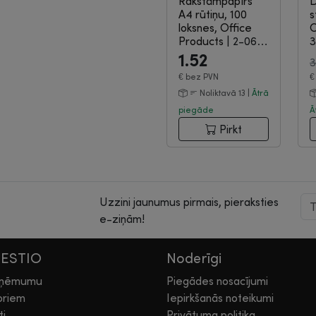
Rakstāmpapīrs
A4 rūtiņu, 100
s
loksnes, Office
O
Products
|
2-06-
3
054
1.52
3
€
bez PVN
Noliktavā 13 |
Ātrā
piegāde
Ā
Pirkt
Uzzini jaunumus pirmais, pieraksties
e-ziņām!
HESTIO
Noderīgi
zņēmumu
Piegādes nosacījumi
oriem
Iepirkšanās noteikumi
ti
Privātuma politika