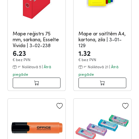
Mape reģistrs 75
Mape ar saitītēm A4,
mm, sarkana, Esselte
kartona, zila
|
3-01-
Vivida
|
3-02-238
129
6.23
1.32
€
bez PVN
€
bez PVN
Noliktavā 5 |
Ātrā
Noliktavā 21 |
Ātrā
piegāde
piegāde