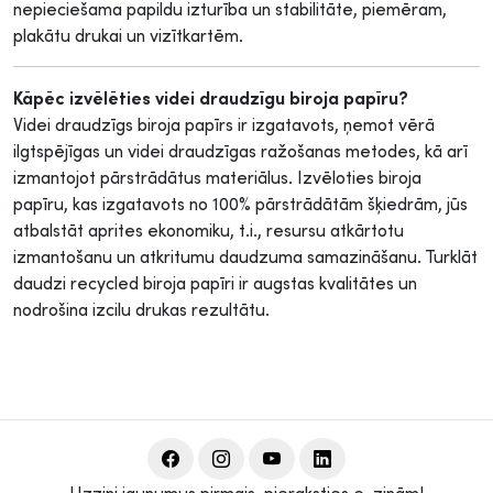
nepieciešama papildu izturība un stabilitāte, piemēram,
plakātu drukai un vizītkartēm.
Kāpēc izvēlēties videi draudzīgu biroja papīru?
Videi draudzīgs biroja papīrs ir izgatavots, ņemot vērā
ilgtspējīgas un videi draudzīgas ražošanas metodes, kā arī
izmantojot pārstrādātus materiālus. Izvēloties biroja
papīru, kas izgatavots no 100% pārstrādātām šķiedrām, jūs
atbalstāt aprites ekonomiku, t.i., resursu atkārtotu
izmantošanu un atkritumu daudzuma samazināšanu. Turklāt
daudzi recycled biroja papīri ir augstas kvalitātes un
nodrošina izcilu drukas rezultātu.