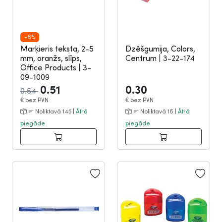
-6%
Marķieris teksta, 2-5
Dzēšgumija, Colors,
mm, oranžs, slīps,
Centrum
|
3-22-174
Office Products
|
3-
09-1009
0.51
0.30
0.54
€
bez PVN
€
bez PVN
Noliktavā 145 |
Ātrā
Noliktavā 16 |
Ātrā
piegāde
piegāde