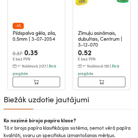
-5%
Pildspalva gēla, zila,
Zīmuļu asināmais,
0.5mm
|
3-07-2054
dubultais, Centrum
|
3-12-070
0.35
0.52
0.37
€
bez PVN
€
bez PVN
Noliktavā 2137 |
Ātrā
Noliktavā 155 |
Ātrā
piegāde
piegāde
Biežāk uzdotie jautājumi
Ko nozīmē biroja papīra klase?
Tā ir biroja papīra klasifikācijas sistēma, ņemot vērā papīra
kvalitāti, svaru un specifiskus izmantošanas mērķus.