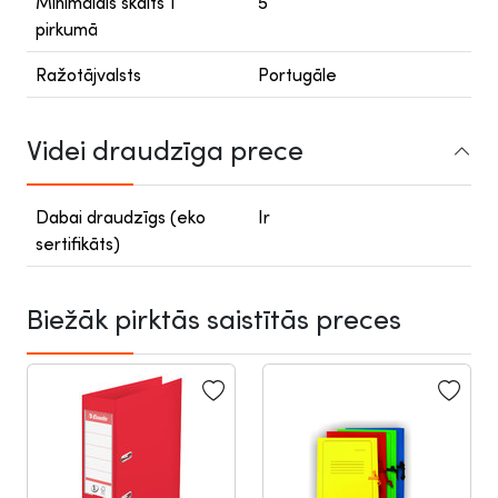
Minimālais skaits 1
5
pirkumā
Ražotājvalsts
Portugāle
Videi draudzīga prece
Dabai draudzīgs (eko
Ir
sertifikāts)
Biežāk pirktās saistītās preces