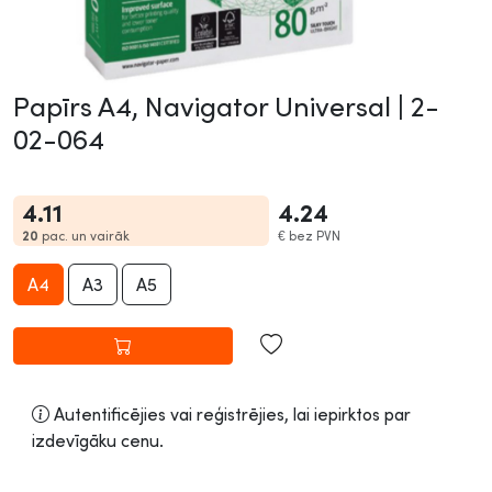
Papīrs A4, Navigator Universal |
2-
02-064
4.11
4.24
20
pac. un vairāk
€
bez PVN
A4
A3
A5
Autentificējies vai reģistrējies, lai iepirktos par
izdevīgāku cenu.