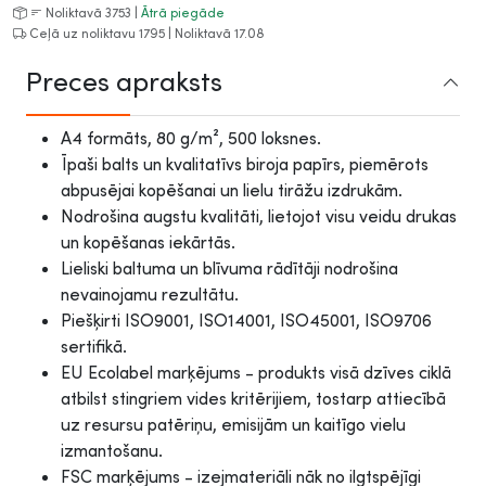
Noliktavā 3753 |
Ātrā piegāde
Ceļā uz noliktavu 1795 | Noliktavā 17.08
Preces apraksts
A4 formāts, 80 g/m², 500 loksnes.
Īpaši balts un kvalitatīvs biroja papīrs, piemērots
abpusējai kopēšanai un lielu tirāžu izdrukām.
Nodrošina augstu kvalitāti, lietojot visu veidu drukas
un kopēšanas iekārtās.
Lieliski baltuma un blīvuma rādītāji nodrošina
nevainojamu rezultātu.
Piešķirti ISO9001, ISO14001, ISO45001, ISO9706
sertifikā.
EU Ecolabel marķējums - produkts visā dzīves ciklā
atbilst stingriem vides kritērijiem, tostarp attiecībā
uz resursu patēriņu, emisijām un kaitīgo vielu
izmantošanu.
FSC marķējums - izejmateriāli nāk no ilgtspējīgi