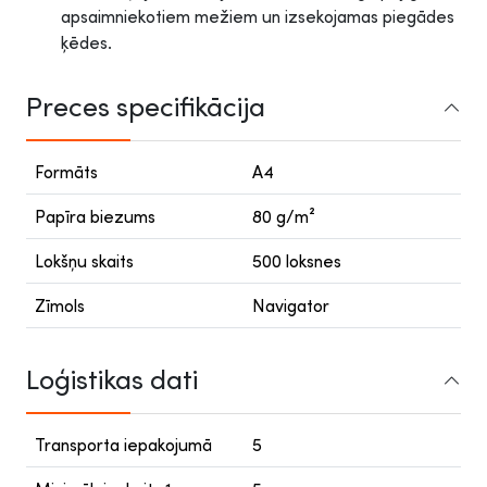
apsaimniekotiem mežiem un izsekojamas piegādes
ķēdes.
Preces specifikācija
Formāts
A4
Papīra biezums
80 g/m²
Lokšņu skaits
500 loksnes
Zīmols
Navigator
Loģistikas dati
Transporta iepakojumā
5