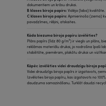
dokumentiem un krāsu drukai.
B klases biroja papīrs:
Vidēja (laba) kvalitāte
C klases biroja papīrs:
Apmierinoša (zema) kv
pavadzīmes, rēķini, atskaites.
Kāda biezuma biroja papīru izvēlēties?
Plāns papīrs (līdz 80 g/m²) ir viegls un plāns, 
reklāmas materiālu drukai, jo nodrošina īpaši lab
stabilitāte, piemēram, plakātu drukai un vizītk
Kāpēc izvēlēties videi draudzīgu biroja pap
Videi draudzīgs biroja papīrs ir izgatavots, ņe
Izvēloties biroja papīru, kas izgatavots no 100
daudzuma samazināšanu. Turklāt daudzi recycled 