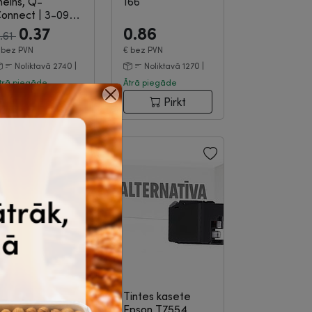
elns, Q-
166
Connect
|
3-09-
83
0.37
0.86
.61
€
bez PVN
€
bez PVN
Noliktavā 2740 |
Noliktavā 1270 |
trā piegāde
Ātrā piegāde
Pirkt
Pirkt
artons A4,
Tintes kasete
ivpusējs, 8
Epson T7554