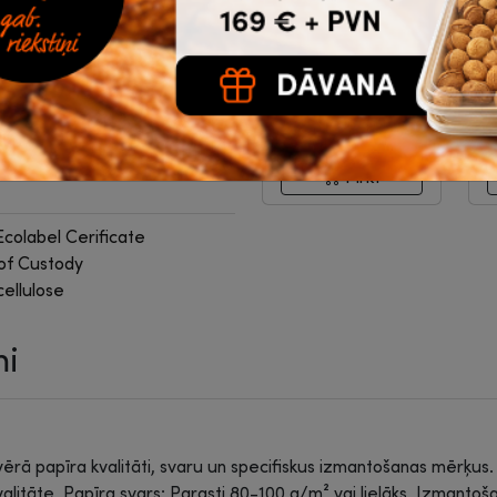
Connect Q-Gel
|
k
3-07-2055
8
2
0.62
€
bez PVN
n tehnisko datu
Noliktavā 103 |
Ātrā piegāde
Ā
Pirkt
olabel Cerificate
of Custody
ellulose
mi
t vērā papīra kvalitāti, svaru un specifiskus izmantošanas mērķus
valitāte. Papīra svars: Parasti 80-100 g/m² vai lielāks. Izmant