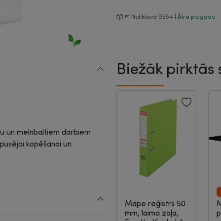
Noliktavā 9564 |
Ātrā piegāde
Biežāk pirktās 
rāsu un melnbaltiem darbiem
ivpusējai kopēšanai un
Mape reģistrs 50
M
mm, laima zaļa,
p