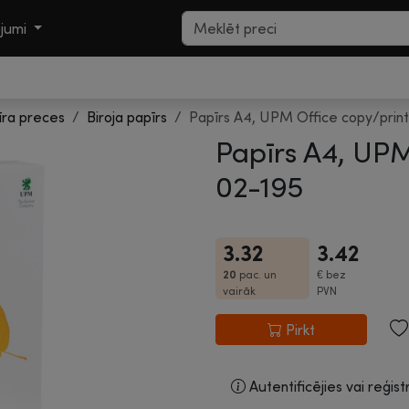
ojumi
īra preces
Biroja papīrs
Papīrs A4, UPM Office copy/print
Papīrs A4, UPM
02-195
3.32
3.42
20
pac. un
€
bez
vairāk
PVN
Pirkt
Autentificējies vai reģist