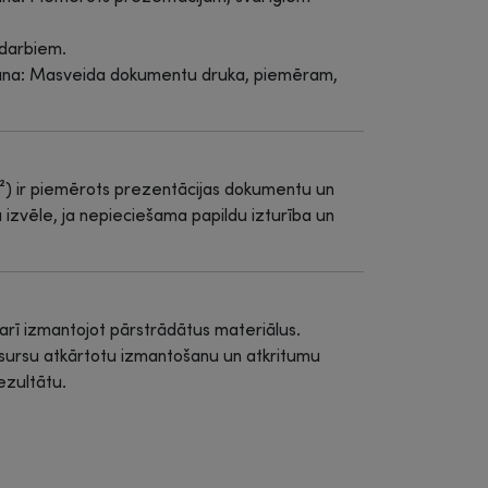
 darbiem.
ošana: Masveida dokumentu druka, piemēram,
g/m²) ir piemērots prezentācijas dokumentu un
ka izvēle, ja nepieciešama papildu izturība un
 arī izmantojot pārstrādātus materiālus.
resursu atkārtotu izmantošanu un atkritumu
ezultātu.