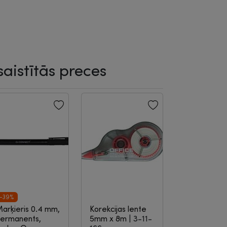
saistītās preces
-39%
arķieris 0.4 mm,
Korekcijas lente
ermanents,
5mm x 8m
|
3-11-