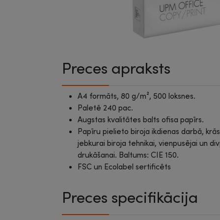
Preces apraksts
A4 formāts, 80 g/m², 500 loksnes.
Paletē 240 pac.
Augstas kvalitātes balts ofisa papīrs.
Papīru pielieto biroja ikdienas darbā, k
jebkurai biroja tehnikai, vienpusējai un d
drukāšanai. Baltums: CIE 150.
FSC un Ecolabel sertificēts
Preces specifikācija