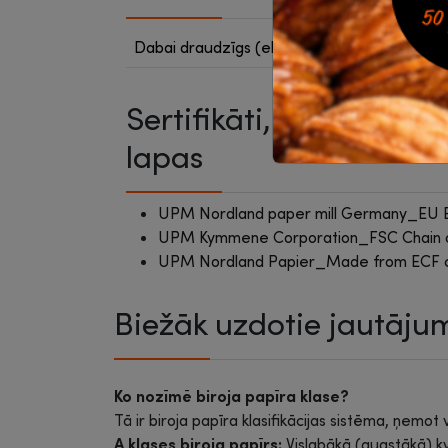
Dabai draudzīgs (eko sertifikāts)
Ir
Sertifikāti, drošības u
lapas
UPM Nordland paper mill Germany_EU Ec
UPM Kymmene Corporation_FSC Chain 
UPM Nordland Papier_Made from ECF c
Biežāk uzdotie jautāju
Ko nozīmē biroja papīra klase?
Tā ir biroja papīra klasifikācijas sistēma, ņemo
A klases biroja papīrs:
Vislabākā (augstākā) k