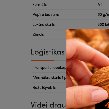
Formāts
A4
Papīra biezums
80 g/
Lokšņu skaits
500 lo
Zīmols
UPM
Loģistikas dati
Transporta iepakojumā
5
Minimālais skaits 1 pirkumā
5
Ražotājvalsts
Nezinā
Videi draudzīga prece