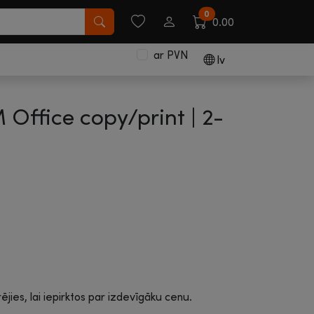
0
0.00
ar PVN
lv
 Office copy/print |
2-
rējies, lai iepirktos par izdevīgāku cenu.