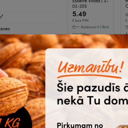
Esselte Vivida
|
3-
m
02-205
9
5.49
0
m²
€
bez PVN
Noliktavā 17 |
Ātrā
ksnes
piegāde
Ā
Pirkt
ma izcelsmes valsts
Pildspalva gēla,
K
zila, 0.5mm, Q-
d