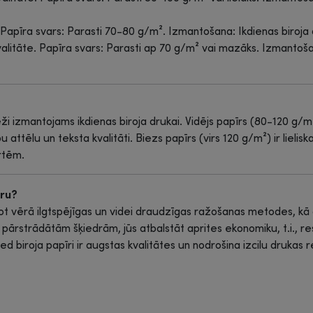
. Papīra svars: Parasti 70-80 g/m². Izmantošana: Ikdienas biroja
alitāte. Papīra svars: Parasti ap 70 g/m² vai mazāks. Izmant
bieži izmantojams ikdienas biroja drukai. Vidējs papīrs (80-120 
u attēlu un teksta kvalitāti. Biezs papīrs (virs 120 g/m²) ir lielis
artēm.
īru?
mot vērā ilgtspējīgas un videi draudzīgas ražošanas metodes, kā
% pārstrādātām šķiedrām, jūs atbalstāt aprites ekonomiku, t.i., 
biroja papīri ir augstas kvalitātes un nodrošina izcilu drukas r