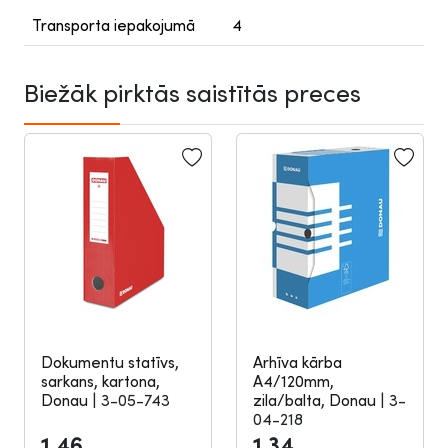
Transporta iepakojumā
4
Biežāk pirktās saistītās preces
Dokumentu statīvs,
Arhīva kārba
sarkans, kartona,
A4/120mm,
Donau
|
3-05-743
zila/balta, Donau
|
3-
04-218
1.46
1.34