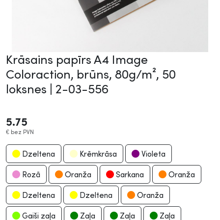
Krāsains papīrs A4 Image
Coloraction, brūns, 80g/m², 50
loksnes |
2-03-556
5.75
€
bez PVN
Dzeltena
Krēmkrāsa
Violeta
Rozā
Oranža
Sarkana
Oranža
Dzeltena
Dzeltena
Oranža
Gaiši zaļa
Zaļa
Zaļa
Zaļa