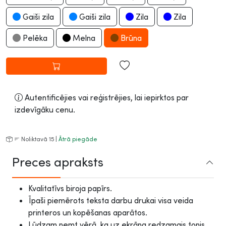
Gaiši zila
Gaiši zila
Zila
Zila
Pelēka
Melna
Brūna
Autentificējies vai reģistrējies, lai iepirktos par
izdevīgāku cenu.
Noliktavā 15 |
Ātrā piegāde
Preces apraksts
Kvalitatīvs biroja papīrs.
Īpaši piemērots teksta darbu drukai visa veida
printeros un kopēšanas aparātos.
Lūdzam ņemt vērā, ka uz ekrāna redzamais tonis