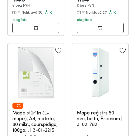
€
bez PVN
€
bez PVN
Noliktavā 50 |
Ātrā
Noliktavā 27 |
Ātrā
piegāde
piegāde
-7%
Mape stūrītis (L-
Mape reģistrs 50
mape), A4, matēta,
mm, balta, Premium
|
80 mikr., caurspīdīga,
3-02-782
100ga...
|
3-01-2215