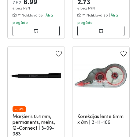
6.99
2.73
7.52
€
bez PVN
€
bez PVN
Noliktavā 58 |
Ātrā
Noliktavā 26 |
Ātrā
piegāde
piegāde
-39%
Marķieris 0.4 mm,
Korekcijas lente 5mm
permanents, melns,
x 8m
|
3-11-166
Q-Connect
|
3-09-
983