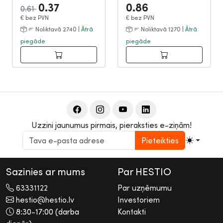
0.37
0.86
0.61
€
bez PVN
€
bez PVN
Noliktavā 2740 |
Ātrā
Noliktavā 1270 |
Ātrā
piegāde
piegāde
Uzzini jaunumus pirmais, pieraksties e-ziņām!
Pieteikties
Sazinies ar mums
Par HESTIO
63331122
Par uzņēmumu
hestio@hestio.lv
Investoriem
8:30-17:00 (darba
Kontakti