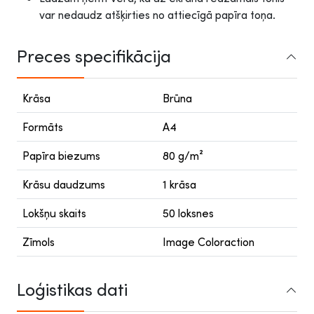
var nedaudz atšķirties no attiecīgā papīra toņa.
Preces specifikācija
Krāsa
Brūna
Formāts
A4
Papīra biezums
80 g/m²
Krāsu daudzums
1 krāsa
Lokšņu skaits
50 loksnes
Zīmols
Image Coloraction
Loģistikas dati