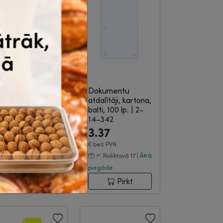
-39%
arķieris 0.4 mm,
Dokumentu
ermanents,
atdalītāji, kartona,
elns, Q-
balti, 100 lp.
|
2-
Connect
|
3-09-
14-342
83
0.37
3.37
.61
€
bez PVN
€
bez PVN
Noliktavā 2740 |
Noliktavā 17 |
Ātrā
trā piegāde
piegāde
Pirkt
Pirkt