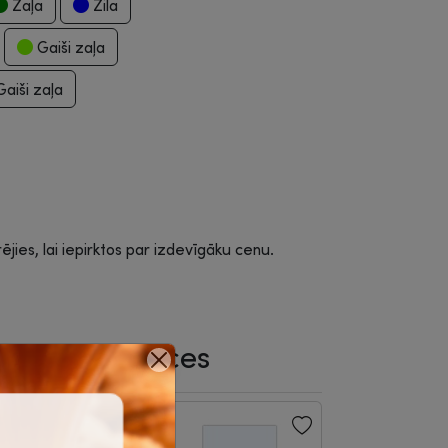
Zaļa
Zila
Gaiši zaļa
aiši zaļa
rējies, lai iepirktos par izdevīgāku cenu.
saistītās preces