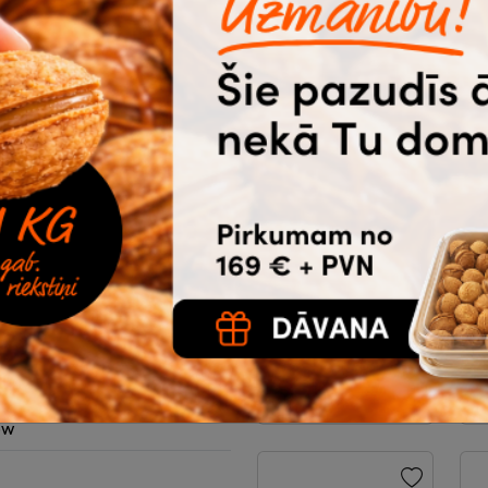
ais tonis var nedaudz
Korekcijas lente
M
4.2mm x 10m,
p
Office Products
|
m
3-11-165
9
1.18
0
m²
€
bez PVN
a
Noliktavā 425 |
Ātrā piegāde
Ā
ksnes
Pirkt
ow