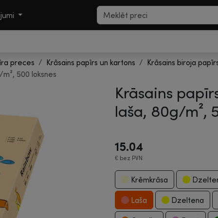
ojumi
īra preces
Krāsains papīrs un kartons
Krāsains biroja papīr
g/m², 500 loksnes
Krāsains papīr
laša, 80g/m², 
15.04
€
bez PVN
Krēmkrāsa
Dzelte
Laša
Dzeltena