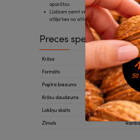
aparātos.
Lūdzam ņemt vērā, ka uz ekrāna redzam
atšķirties no attiecīgā papīra toņa.
Preces specifikācija
Krāsa
Laša
Formāts
A4
Papīra biezums
80 g/
Krāsu daudzums
1 krās
Lokšņu skaits
500 lo
Zīmols
Rainb