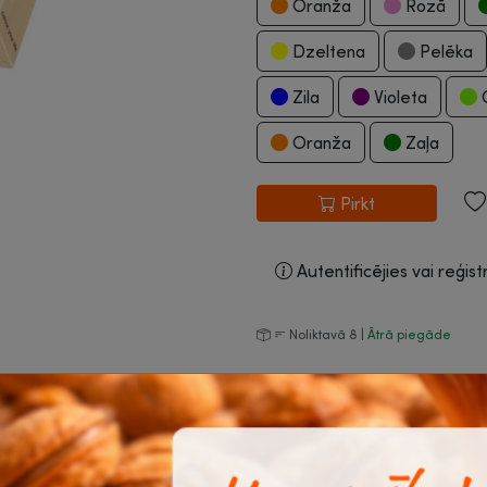
Oranža
Rozā
Dzeltena
Pelēka
Zila
Violeta
G
Oranža
Zaļa
Pirkt
Autentificējies vai reģist
Noliktavā 8 |
Ātrā piegāde
Biežāk pirktās 
 veida printeros un kopēšanas