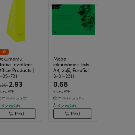
-11%
Dokumentu
Mape
Izpārdošana
tatīvs, dzeltens,
iekarināmais fails
ffice Products
|
A4, zaļš, Forofis
|
-05-731
3-01-2311
2.93
0.68
.30
€
bez PVN
€
bez PVN
Noliktavā 27 |
Noliktavā 118 |
trā piegāde
Ātrā piegāde
Pirkt
Pirkt