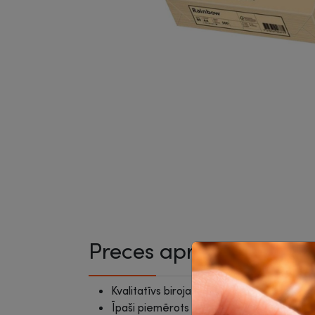
Preces apraksts
Kvalitatīvs biroja papīrs.
Īpaši piemērots teksta darbu drukai visa