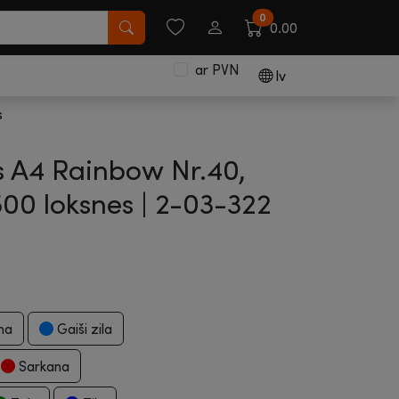
0
0.00
ar PVN
lv
s
s A4 Rainbow Nr.40,
500 loksnes |
2-03-322
na
Gaiši zila
Sarkana