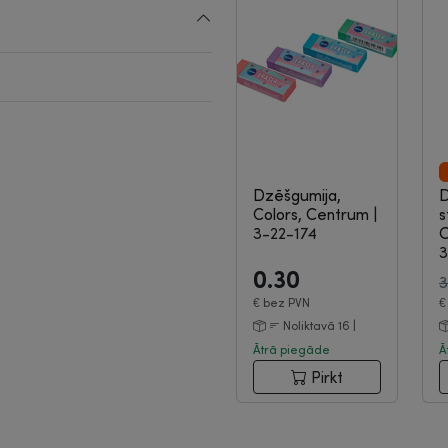
Dzēšgumija,
Colors, Centrum
|
s
3-22-174
O
3
0.30
3
€
bez PVN
Noliktavā 16 |
Ātrā piegāde
Ā
Pirkt