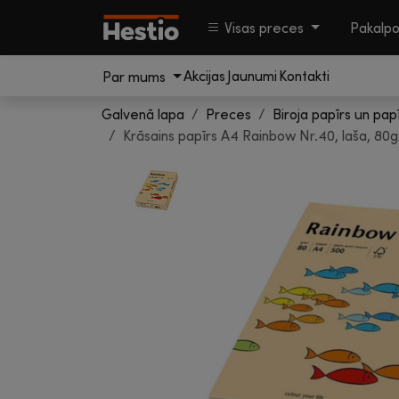
Visas preces
Pakalp
Akcijas
Jaunumi
Kontakti
Par mums
Galvenā lapa
Preces
Biroja papīrs un pap
Krāsains papīrs A4 Rainbow Nr.40, laša, 80