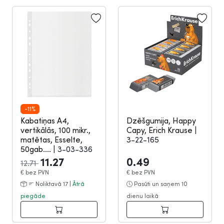
-11%
Kabatiņas A4,
Dzēšgumija, Happy
vertikālās, 100 mikr.,
Capy, Erich Krause
|
matētas, Esselte,
3-22-165
50gab....
|
3-03-336
11.27
0.49
12.71
€
bez PVN
€
bez PVN
Noliktavā 17 |
Ātrā
Pasūti un saņem 10
piegāde
dienu laikā