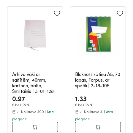
Arhīva vāki ar
Bloknots rūtiņu A5, 70
saitītēm, 40mm,
lapas, Forpus, ar
kartona, balta,
spirāli
|
2-18-105
Smiltainis
|
3-01-128
0.97
1.33
€
bez PVN
€
bez PVN
Noliktavā 390 |
Ātrā
Noliktavā 31 |
Ātrā
piegāde
piegāde