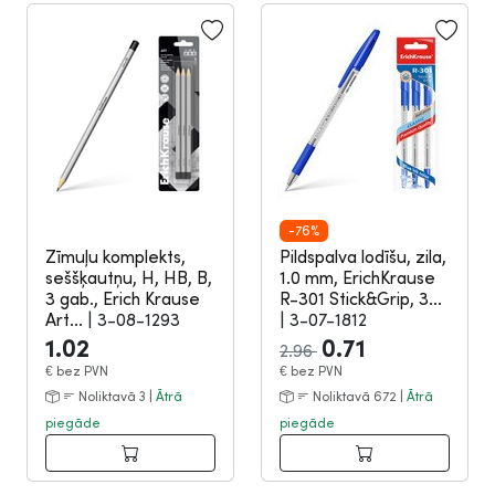
-76%
Zīmuļu komplekts,
Pildspalva lodīšu, zila,
seššķautņu, H, HB, B,
1.0 mm, ErichKrause
3 gab., Erich Krause
R-301 Stick&Grip, 3...
Art...
|
3-08-1293
|
3-07-1812
1.02
0.71
2.96
€
bez PVN
€
bez PVN
Noliktavā 3 |
Ātrā
Noliktavā 672 |
Ātrā
piegāde
piegāde