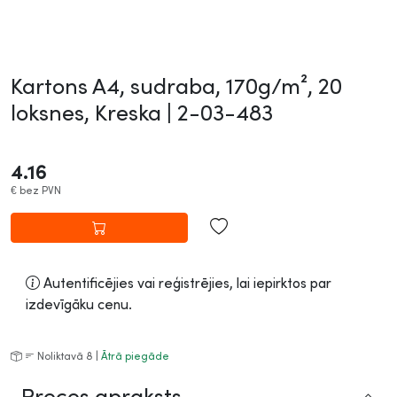
Kartons A4, sudraba, 170g/m², 20
loksnes, Kreska |
2-03-483
4.16
€
bez PVN
Autentificējies vai reģistrējies, lai iepirktos par
izdevīgāku cenu.
Noliktavā 8 |
Ātrā piegāde
Preces apraksts