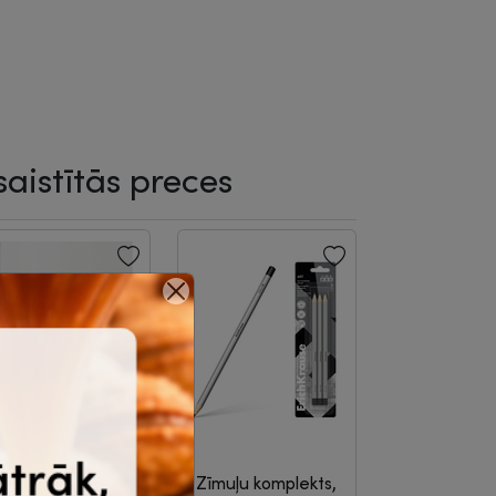
saistītās preces
-11%
abatiņas A4,
Zīmuļu komplekts,