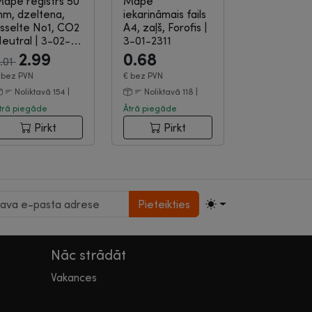
ape reģistrs 50
Mape
m, dzeltena,
iekarināmais fails
sselte No1, CO2
A4, zaļš, Forofis
|
eutral
|
3-02-
3-01-2311
06
2.99
0.68
.01
€
bez PVN
€
bez PVN
Noliktavā 154 |
Noliktavā 118 |
trā piegāde
Ātrā piegāde
Pirkt
Pirkt
Pieteikties
Nāc strādāt
Vakances