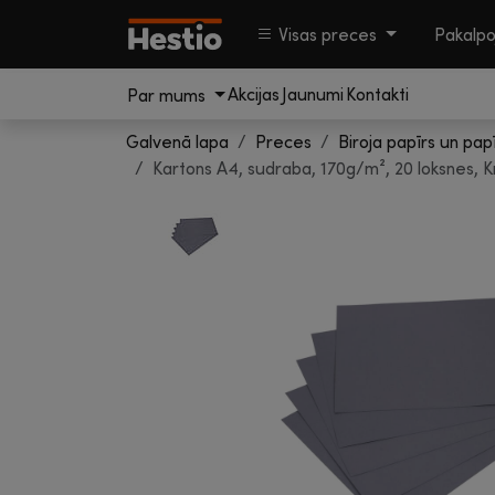
Visas preces
Pakalp
Akcijas
Jaunumi
Kontakti
Par mums
Galvenā lapa
Preces
Biroja papīrs un pap
Kartons A4, sudraba, 170g/m², 20 loksnes, 