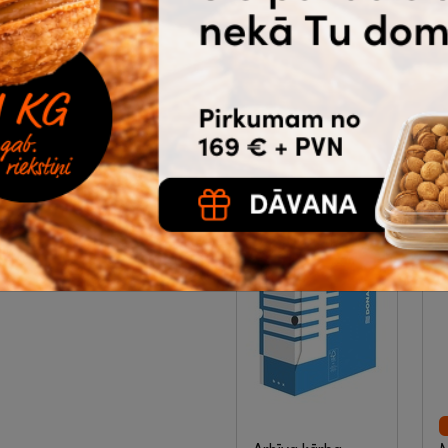
A4, 50 lapas, ABC
v
Jums, caururbts
|
m
snes
2-16-439
E
|
1.98
a
1
€
bez PVN
Noliktavā 38 |
Ātrā piegāde
Ā
Pirkt