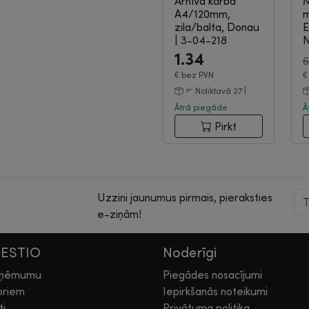
Arhīva kārba
M
A4/120mm,
m
zila/balta, Donau
E
|
3-04-218
N
8
1.34
6
€
bez PVN
Noliktavā 27 |
Ātrā piegāde
Ā
Pirkt
Uzzini jaunumus pirmais, pieraksties
e-ziņām!
HESTIO
Noderīgi
zņēmumu
Piegādes nosacījumi
oriem
Iepirkšanās noteikumi
ti
Privātuma politika