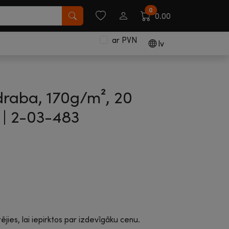
0
0.00
ar PVN
lv
draba, 170g/m², 20
 |
2-03-483
rējies, lai iepirktos par izdevīgāku cenu.