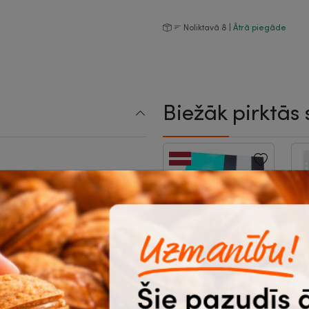
Noliktavā 8 |
Ātrā piegāde
Biežāk pirktās 
ba
/m²
Bloknots rūtiņu
K
a