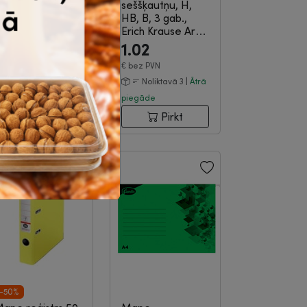
ertikālās, 70
seššķautņu, H,
ikr., matētas,
HB, B, 3 gab.,
sselte, 100gab....
Erich Krause Art...
3-03-335
|
3-08-1293
12.47
1.02
4.09
€
bez PVN
€
bez PVN
Noliktavā 12 |
Noliktavā 3 |
Ātrā
trā piegāde
piegāde
Pirkt
Pirkt
-50%