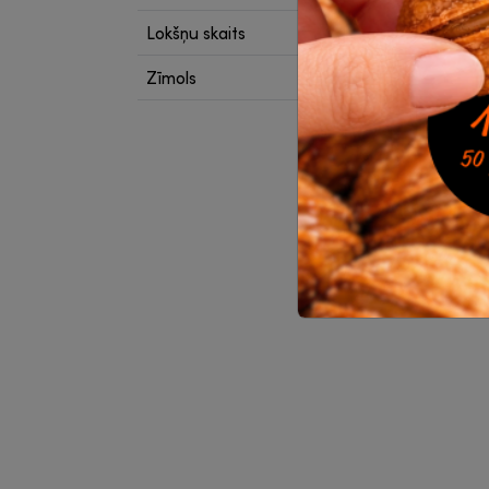
Lokšņu skaits
20 lok
Zīmols
Kresk