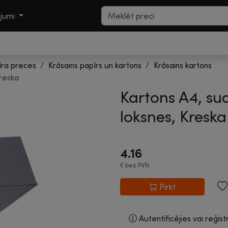
ojumi
īra preces
Krāsains papīrs un kartons
Krāsains kartons
Kreska
Kartons A4, su
loksnes, Kreska
4.16
€
bez PVN
Pirkt
Autentificējies vai reģist