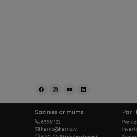
Sazinies ar mums
Par 
63331122
Par u
hestio@hestio.lv
Invest
8:30-17:00 (darba dienās)
Kontak