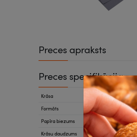
Preces apraksts
Preces specifikācija
Krāsa
Sudra
Formāts
A4
Papīra biezums
170 g
Krāsu daudzums
1 krās