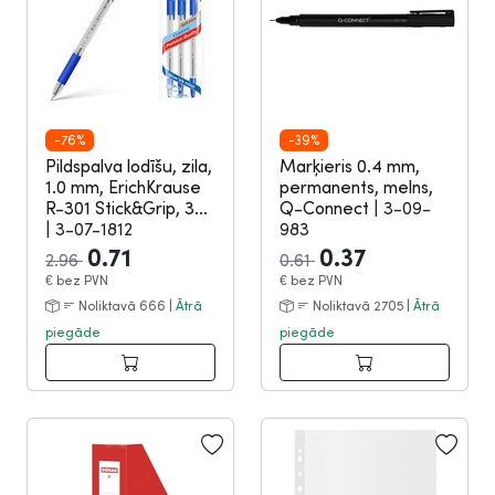
-76%
-39%
Pildspalva lodīšu, zila,
Marķieris 0.4 mm,
1.0 mm, ErichKrause
permanents, melns,
R-301 Stick&Grip, 3...
Q-Connect
|
3-09-
|
3-07-1812
983
0.71
0.37
2.96
0.61
€
bez PVN
€
bez PVN
Noliktavā 666 |
Ātrā
Noliktavā 2705 |
Ātrā
piegāde
piegāde