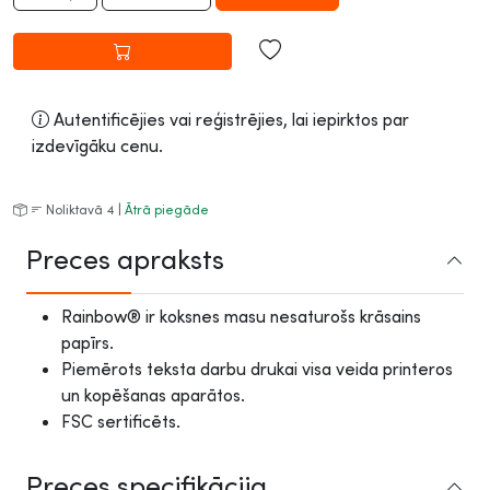
Autentificējies vai reģistrējies, lai iepirktos par
izdevīgāku cenu.
Noliktavā 4 |
Ātrā piegāde
Preces apraksts
Rainbow® ir koksnes masu nesaturošs krāsains
papīrs.
Piemērots teksta darbu drukai visa veida printeros
un kopēšanas aparātos.
FSC sertificēts.
Preces specifikācija