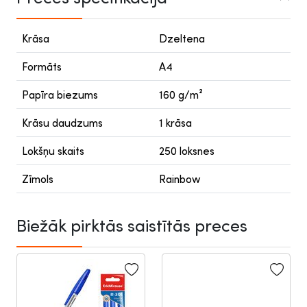
Krāsa
Dzeltena
Formāts
A4
Papīra biezums
160 g/m²
Krāsu daudzums
1 krāsa
Lokšņu skaits
250 loksnes
Zīmols
Rainbow
Biežāk pirktās saistītās preces