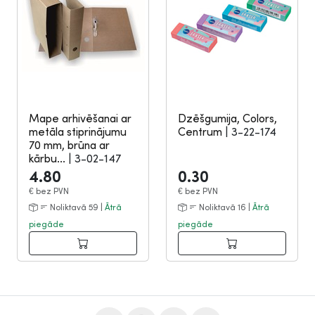
Mape arhivēšanai ar
Dzēšgumija, Colors,
metāla stiprinājumu
Centrum
|
3-22-174
70 mm, brūna ar
kārbu...
|
3-02-147
4.80
0.30
€
bez PVN
€
bez PVN
Noliktavā 59 |
Ātrā
Noliktavā 16 |
Ātrā
piegāde
piegāde