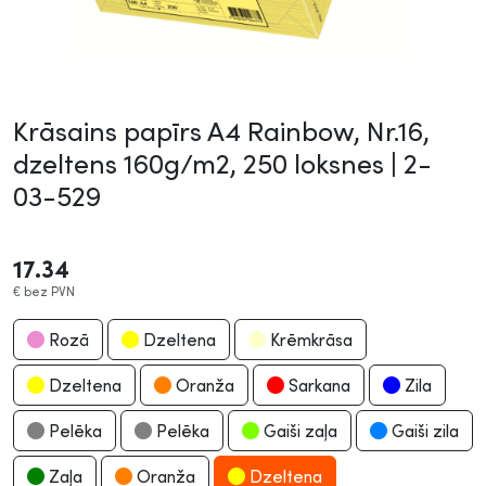
Krāsains papīrs A4 Rainbow, Nr.16,
dzeltens 160g/m2, 250 loksnes |
2-
03-529
17.34
€
bez PVN
Rozā
Dzeltena
Krēmkrāsa
Dzeltena
Oranža
Sarkana
Zila
Pelēka
Pelēka
Gaiši zaļa
Gaiši zila
Zaļa
Oranža
Dzeltena