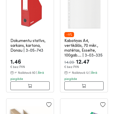
-11%
Dokumentu statīvs,
Kabatiņas A4,
sarkans, kartona,
vertikālās, 70 mikr.,
Donau
|
3-05-743
matētas, Esselte,
100gab....
|
3-03-335
1.46
12.47
14.09
€
bez PVN
€
bez PVN
Noliktavā 50 |
Ātrā
Noliktavā 12 |
Ātrā
piegāde
piegāde