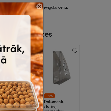
rējies, lai iepirktos par izdevīgāku cenu.
saistītās preces
-22%
īmuļu komplekts,
Dokumentu
eššķautņu, H,
statīvs,