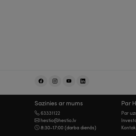
Sazinies ar mums
Par 
63331122
Par u
hestio@hestio.lv
Invest
8:30-17:00 (darba dienās)
Kontak