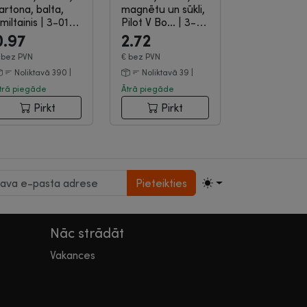
artona, balta,
magnētu un sūkli,
miltainis
|
3-01-
Pilot V Bo...
|
3-
28
07-2157
0.97
2.72
€
bez PVN
€
bez PVN
Noliktavā 390 |
Noliktavā 39 |
trā piegāde
Ātrā piegāde
Pirkt
Pirkt
Pieteikties
Nāc strādāt
Vakances