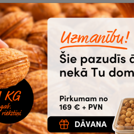
Autentificējies vai reģist
Noliktavā 34 |
Ātrā piegāde
Biežāk pirktās 
tījumu interneta veikalā.
a
-10%
Klade rūtiņu A4,
Z
/m²
96 lapas, glancēti
s