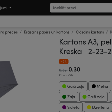
ojumi
īra preces
Krāsains papīrs un kartons
Krāsains kartons
K
Kartons A3, pel
Kreska |
2-23-
-6%
0.30
0.32
€
bez PVN
Gaiši zaļa
Melna
Zaļa
Gaiši zaļa
Violeta
Dzeltena