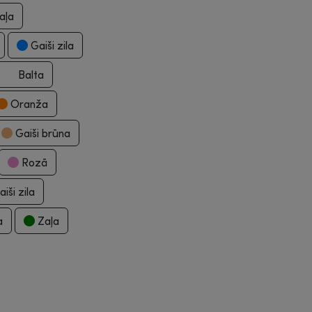
aļa
Gaiši zila
Balta
Oranža
Gaiši brūna
Rozā
iši zila
a
Zaļa