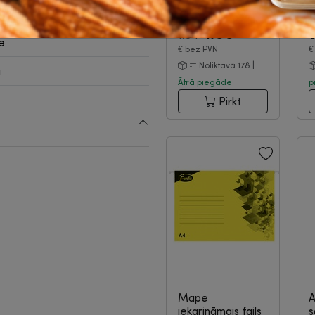
cieti vāki, Office
H
a
Products...
|
2-15-
E
173
|
1.66
1.84
ne
€
bez PVN
Noliktavā 178 |
a
Ātrā piegāde
p
Pirkt
Mape
A
iekarināmais fails
s