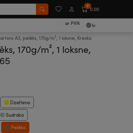
0
0.00
ar PVN
lv
artons A3, pelēks, 170g/m², 1 loksne, Kreska
ēks, 170g/m², 1 loksne,
265
Dzeltena
Sudraba
Pelēka