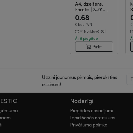
A4, dzeltens,
k
Forofis
|
3-01-
S
2310
1
0.68
€
bez PVN
Noliktavā 50 |
Ātrā piegāde
Ā
Pirkt
Uzzini jaunumus pirmais, pieraksties
e-ziņām!
HESTIO
Noderīgi
zņēmumu
Piegādes nosacījumi
oriem
Iepirkšanās noteikumi
ti
Privātuma politika