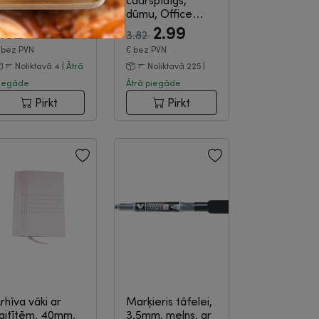
B, B, 3 gab.,
caurspīdīgs,
rich Krause Art...
dūmu, Office
3-08-1293
Products
|
3-05-
1.02
2.99
3.82
733
€
bez PVN
€
bez PVN
Noliktavā 4 |
Ātrā
Noliktavā 225 |
iegāde
Ātrā piegāde
Pirkt
Pirkt
rhīva vāki ar
Marķieris tāfelei,
aitītēm, 40mm,
3.5mm, melns, ar