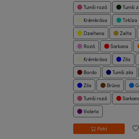
Tumši rozā
Tumši z
Krēmkrāsa
Tirkīza
Dzeltena
Zelta
Rozā
Sarkana
Krēmkrāsa
Zila
Bordo
Tumši zila
Zila
Brūna
Ga
Tumši rozā
Sarkan
Violeta
Pirkt