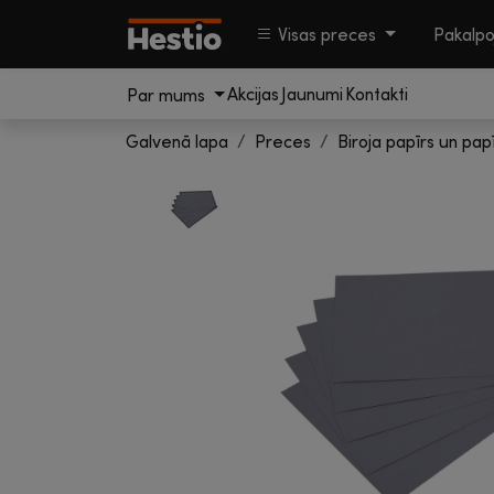
Visas preces
Pakalp
Akcijas
Jaunumi
Kontakti
Par mums
Galvenā lapa
Preces
Biroja papīrs un pap