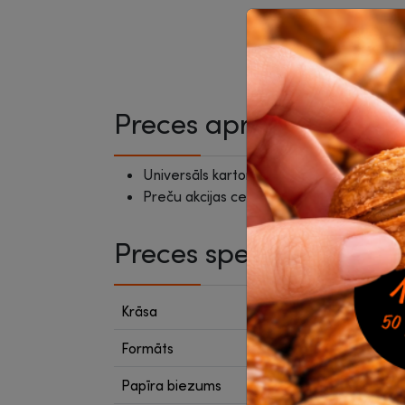
Preces apraksts
Universāls kartons rokdarbiem.
Preču akcijas cenas ir spēkā, veicot pasū
Preces specifikācija
Krāsa
Pelēk
Formāts
A3
Papīra biezums
170 g