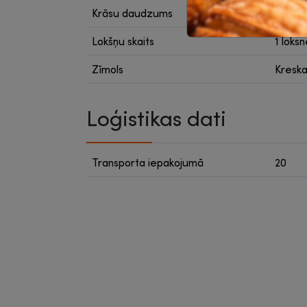
Krāsu daudzums
1 krās
Lokšņu skaits
1 loks
Zīmols
Kresk
Loģistikas dati
Transporta iepakojumā
20