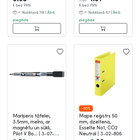
€
bez PVN
€
bez PVN
Noliktavā 118 |
Ātrā
Noliktavā 67 |
Ātrā
piegāde
piegāde
-50%
Marķieris tāfelei,
Mape reģistrs 50
3.5mm, melns, ar
mm, dzeltena,
magnētu un sūkli,
Esselte No1, CO2
Pilot V Bo...
|
3-07-
Neutral
|
3-02-806
2157