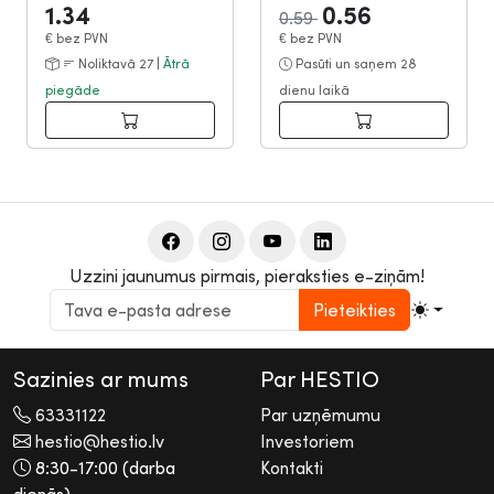
1.34
0.56
0.59
€
bez PVN
€
bez PVN
Noliktavā 27 |
Ātrā
Pasūti un saņem 28
piegāde
dienu laikā
Uzzini jaunumus pirmais, pieraksties e-ziņām!
Pieteikties
Sazinies ar mums
Par HESTIO
63331122
Par uzņēmumu
hestio@hestio.lv
Investoriem
8:30-17:00 (darba
Kontakti