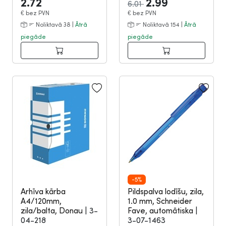
2.72
2.99
6.01
€
bez PVN
€
bez PVN
Noliktavā 38 |
Ātrā
Noliktavā 154 |
Ātrā
piegāde
piegāde
-5%
Arhīva kārba
Pildspalva lodīšu, zila,
A4/120mm,
1.0 mm, Schneider
zila/balta, Donau
|
3-
Fave, automātiska
|
04-218
3-07-1463