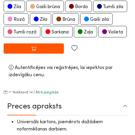
Zila
Gaiši brūna
Bordo
Tumši zila
Rozā
Zila
Brūna
Gaiši zila
Tumši rozā
Sarkana
Zaļa
Violeta
Autentificējies vai reģistrējies, lai iepirktos par
izdevīgāku cenu.
Noliktavā 14 |
Ātrā piegāde
Preces apraksts
Universāls kartons, piemērots dažādiem
noformēšanas darbiem.