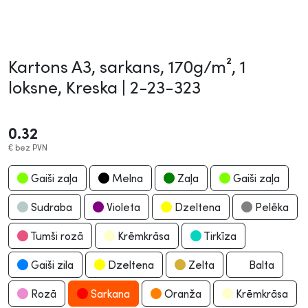
Kartons A3, sarkans, 170g/m², 1
loksne, Kreska |
2-23-323
0.32
€
bez PVN
Gaiši zaļa
Melna
Zaļa
Gaiši zaļa
Sudraba
Violeta
Dzeltena
Pelēka
Tumši rozā
Krēmkrāsa
Tirkīza
Gaiši zila
Dzeltena
Zelta
Balta
Rozā
Sarkana
Oranža
Krēmkrāsa