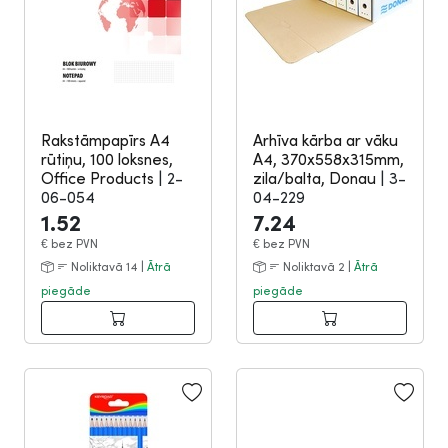
Rakstāmpapīrs A4
Arhīva kārba ar vāku
rūtiņu, 100 loksnes,
A4, 370x558x315mm,
Office Products
|
2-
zila/balta, Donau
|
3-
06-054
04-229
1.52
7.24
€
bez PVN
€
bez PVN
Noliktavā 14 |
Ātrā
Noliktavā 2 |
Ātrā
piegāde
piegāde