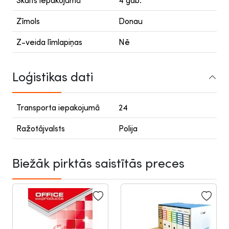
Skaits iepakojumā
4 gab.
Zīmols
Donau
Z-veida līmlapiņas
Nē
Loģistikas dati
Transporta iepakojumā
24
Ražotājvalsts
Polija
Biežāk pirktās saistītās preces