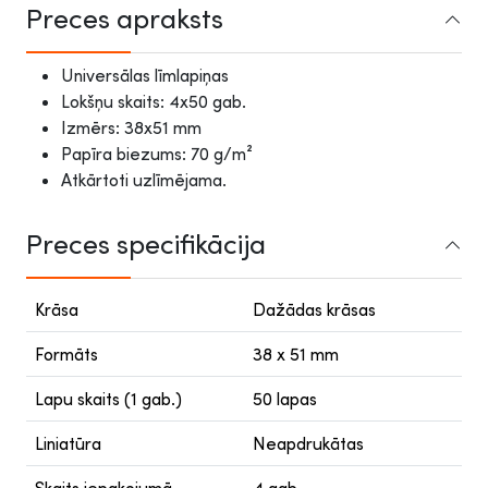
Preces apraksts
Universālas līmlapiņas
Lokšņu skaits: 4x50 gab.
Izmērs: 38x51 mm
Papīra biezums: 70 g/m²
Atkārtoti uzlīmējama.
Preces specifikācija
Krāsa
Dažādas krāsas
Formāts
38 x 51 mm
Lapu skaits (1 gab.)
50 lapas
Liniatūra
Neapdrukātas