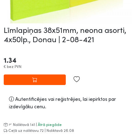
Līmlapiņas 38x51mm, neona asorti,
4x50lp., Donau |
2-08-421
1.34
€
bez PVN
Autentificējies vai reģistrējies, lai iepirktos par
izdevīgāku cenu.
Noliktavā 141 |
Ātrā piegāde
Ceļā uz noliktavu 72 | Noliktavā 26.08