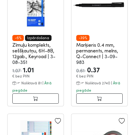
-6%
Izpārdošana
-39%
Zīmuļu komplekts,
Marķieris 0.4 mm,
seššķautņu, 6H-8B,
permanents, melns,
12gab., Keyroad
|
3-
Q-Connect
|
3-09-
08-351
983
1.01
0.37
1.07
0.61
€
bez PVN
€
bez PVN
Noliktavā 81 |
Ātrā
Noliktavā 2740 |
Ātrā
piegāde
piegāde