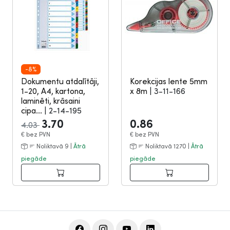
-8%
Dokumentu atdalītāji,
Korekcijas lente 5mm
1-20, A4, kartona,
x 8m
|
3-11-166
laminēti, krāsaini
cipa...
|
2-14-195
3.70
0.86
4.03
€
bez PVN
€
bez PVN
Noliktavā 9 |
Ātrā
Noliktavā 1270 |
Ātrā
piegāde
piegāde