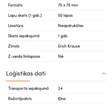
Formāts
75 x 75 mm
Lapu skaits (1 gab.)
50 lapas
Liniatūra
Neapdrukātas
Skaits iepakojumā
1 gab.
Zīmols
Erich Krause
Z-veida līmlapiņas
Nē
Loģistikas dati
Transporta iepakojumā
24
Ražotājvalsts
Ķīna