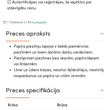
Autentificējies vai reģistrējies, lai iepirktos par
izdevīgāku cenu.
Noliktavā 2 |
Ātrā piegāde
Preces apraksts
Papīra piezīmju lapiņas ir lieliski piemērotas
piezīmēm un īsiem darāmo darbu sarakstiem.
Piestipriniet piezīmes bez skavām, papīra klipiem
vai līmlentēm.
Līme uz ūdens bāzes, nesatur šķīdinātājus, neatstāj
nospiedumus uz papīra un citām virsmām.
Preces specifikācija
Krāsa
Brūna