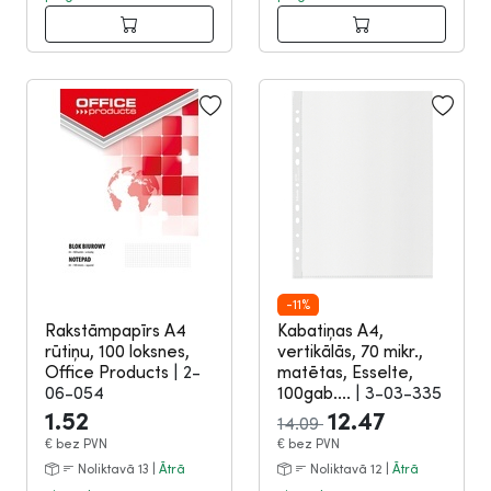
-11%
Rakstāmpapīrs A4
Kabatiņas A4,
rūtiņu, 100 loksnes,
vertikālās, 70 mikr.,
Office Products
|
2-
matētas, Esselte,
06-054
100gab....
|
3-03-335
1.52
12.47
14.09
€
bez PVN
€
bez PVN
Noliktavā 13 |
Ātrā
Noliktavā 12 |
Ātrā