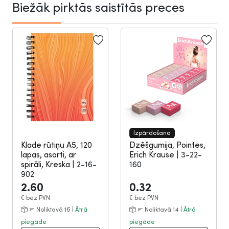
Biežāk pirktās saistītās preces
Izpārdošana
Klade rūtiņu A5, 120
Dzēšgumija, Pointes,
lapas, asorti, ar
Erich Krause
|
3-22-
spirāli, Kreska
|
2-16-
160
902
2.60
0.32
€
bez PVN
€
bez PVN
Noliktavā 16 |
Ātrā
Noliktavā 14 |
Ātrā
piegāde
piegāde