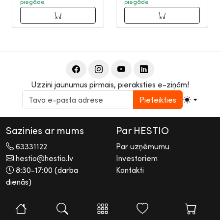
piegāde
piegāde
Uzzini jaunumus pirmais, pieraksties e-ziņām!
Pieteikties
Sazinies ar mums
Par HESTIO
63331122
Par uzņēmumu
hestio@hestio.lv
Investoriem
8:30-17:00 (darba
Kontakti
dienās)
2026 © Hestio AS
Visas tiesības rezervētas. Informācijas pārpublicēšana bez