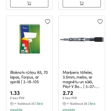
Bloknots rūtiņu A5, 70
Marķieris tāfelei,
lapas, Forpus, ar
3.5mm, melns, ar
spirāli
|
2-18-105
magnētu un sūkli,
Pilot V Bo...
|
3-07-
2157
1.33
2.72
€
bez PVN
€
bez PVN
Noliktavā 30 |
Ātrā
Noliktavā 38 |
Ātrā
piegāde
piegāde