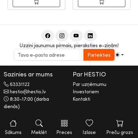
Uzzini jaunumus pirmais, pieraksties e-ziņām!
Pieteikties
Sazinies ar mums
Par HESTIO
63331122
Par uzņēmumu
hestio@hestio.lv
Investoriem
8:30-17:00 (darba
Kontakti
dienās)
2026 © Hestio AS
Visas tiesības rezervētas. Informācijas pārpublicēšana bez
rakstiskas atļaujas aizliegta.
Sākums
Meklēt
Preces
Izlase
Preču grozs