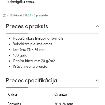
izdevīgāku cenu.
Noliktavā 238 |
Ātrā piegāde
Preces apraksts
Populārākais līmlapiņu formāts.
Vairākkārt pielīmējamas.
Izmērs: 76 x 76 mm.
100 gab.
Papīra biezums: 70 g/m2
Krāsa: neona oranža.
Preces specifikācija
Krāsa
Oranža
Formāts
76 x 76 mm