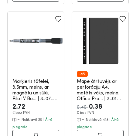
-5%
Marķieris tāfelei,
Mape ātršuvējs ar
3.5mm, melns, ar
perforāciju A4,
magnētu un sūkli,
matēts vāks, melna,
Pilot V Bo...
|
3-07-
Office Pro...
|
3-01-
2157
2198
2.72
0.38
0.40
€
bez PVN
€
bez PVN
Noliktavā 39 |
Ātrā
Noliktavā 418 |
Ātrā
piegāde
piegāde