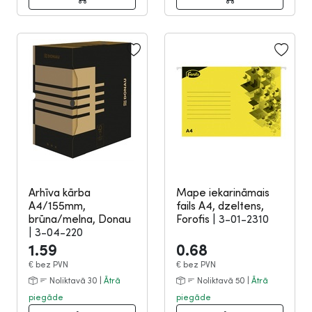
Arhīva kārba
Mape iekarināmais
A4/155mm,
fails A4, dzeltens,
brūna/melna, Donau
Forofis
|
3-01-2310
|
3-04-220
1.59
0.68
€
bez PVN
€
bez PVN
Noliktavā 30 |
Ātrā
Noliktavā 50 |
Ātrā
piegāde
piegāde