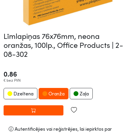
Līmlapiņas 76x76mm, neona
oranžas, 100lp., Office Products |
2-
08-302
0.86
€
bez PVN
Dzeltena
Oranža
Zaļa
Autentificējies vai reģistrējies, lai iepirktos par