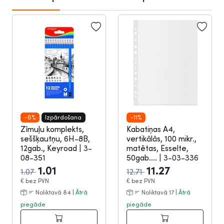
-6%
Izpārdošana
-11%
Zīmuļu komplekts,
Kabatiņas A4,
seššķautņu, 6H-8B,
vertikālās, 100 mikr.,
12gab., Keyroad
|
3-
matētas, Esselte,
08-351
50gab....
|
3-03-336
1.01
11.27
1.07
12.71
€
bez PVN
€
bez PVN
Noliktavā 84 |
Ātrā
Noliktavā 17 |
Ātrā
piegāde
piegāde