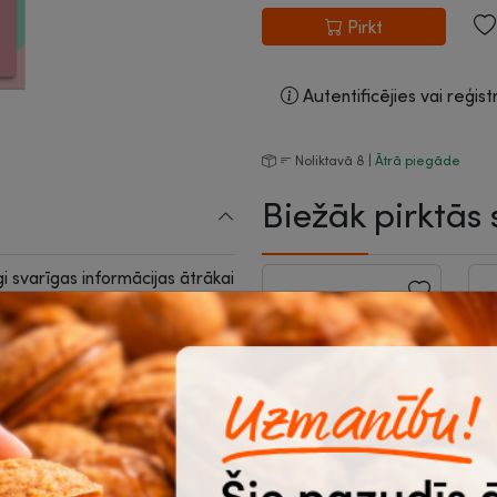
Pirkt
Autentificējies vai reģist
Noliktavā 8 |
Ātrā piegāde
Biežāk pirktās 
īgi svarīgas informācijas ātrākai
s ļauj lasīt tekstu zem
stāj pēdas.