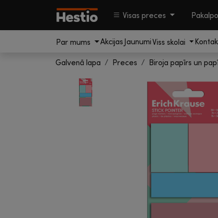
Visas preces
Pakalp
Akcijas
Jaunumi
Kontak
Par mums
Viss skolai
Galvenā lapa
Preces
Biroja papīrs un pap