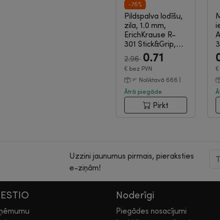
-76%
Pildspalva lodīšu,
zila, 1.0 mm,
i
ErichKrause R-
A
301 Stick&Grip,
3
3...
|
3-07-1812
0.71
2.96
€
bez PVN
Noliktavā 666 |
Ātrā piegāde
Ā
Pirkt
Uzzini jaunumus pirmais, pieraksties
e-ziņām!
HESTIO
Noderīgi
zņēmumu
Piegādes nosacījumi