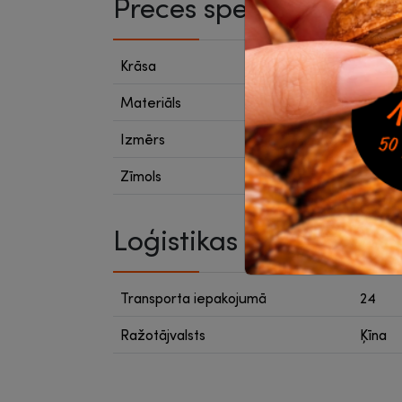
Preces specifikācija
Krāsa
Cits
Materiāls
Plast
Izmērs
38 x 
Zīmols
Erich 
Loģistikas dati
Transporta iepakojumā
24
Ražotājvalsts
Ķīna