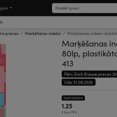
ojumi
ti
īra preces
Marķēšanas indeksi
Marķēšanas indeksi dažādi i
Marķēšanas ind
80lp, plastikāt
413
Pērc Erich Krause preces 2
Līdz 31.08.2026
Izpārdošana
1.25
€
bez PVN