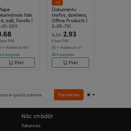
-11%
Mape
Dokumentu
Izpārdošana
ekarināmais fails
statīvs, dzeltens,
4, zaļš, Forofis
|
Office Products
|
-01-2311
3-05-731
0.68
2.93
3.30
€
bez PVN
€
bez PVN
Noliktavā 118 |
Noliktavā 27 |
trā piegāde
Ātrā piegāde
Pirkt
Pirkt
Pieteikties
Nāc strādāt
Vakances