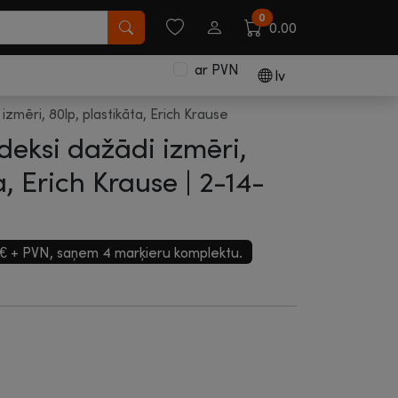
0
0.00
ar PVN
lv
zmēri, 80lp, plastikāta, Erich Krause
eksi dažādi izmēri,
a, Erich Krause |
2-14-
0€ + PVN, saņem 4 marķieru komplektu.