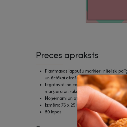
Preces apraksts
Plastmasas lappušu marķieri ir lieliski pal
un ērtākai atrašanai.
Izgatavoti no caurspīdīgas PET plēves, ka
marķiera un rakstīt uz tā virsmas.
Noņemami un atkārtoti pielīmējami, neat
Izmērs: 76 x 25 mm, 76 x 50 mm.
80 lapas