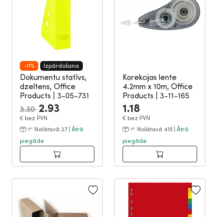
-11%
Izpārdošana
Dokumentu statīvs,
Korekcijas lente
dzeltens, Office
4.2mm x 10m, Office
Products
|
3-05-731
Products
|
3-11-165
2.93
1.18
3.30
€
bez PVN
€
bez PVN
Noliktavā 27 |
Ātrā
Noliktavā 415 |
Ātrā
piegāde
piegāde