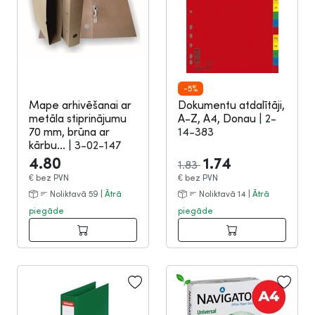
-5%
Mape arhivēšanai ar
Dokumentu atdalītāji,
metāla stiprinājumu
A-Z, A4, Donau
|
2-
70 mm, brūna ar
14-383
kārbu...
|
3-02-147
4.80
1.74
1.83
€
bez PVN
€
bez PVN
Noliktavā 59 |
Ātrā
Noliktavā 14 |
Ātrā
piegāde
piegāde