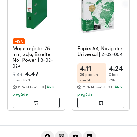
-19%
Mape reģistrs 75
Papīrs A4, Navigator
mm, zaļa, Esselte
Universal
|
2-02-064
No1 Power
|
3-02-
024
4.11
4.24
4.47
5.49
20
pac. un
€
bez
€
bez PVN
vairāk
PVN
Noliktavā 130 |
Ātrā
Noliktavā 3693 |
Ātrā
piegāde
piegāde