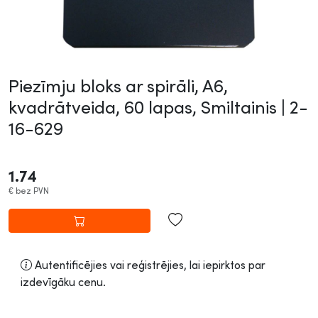
Piezīmju bloks ar spirāli, A6,
kvadrātveida, 60 lapas, Smiltainis |
2-
16-629
1.74
€
bez PVN
Autentificējies vai reģistrējies, lai iepirktos par
izdevīgāku cenu.