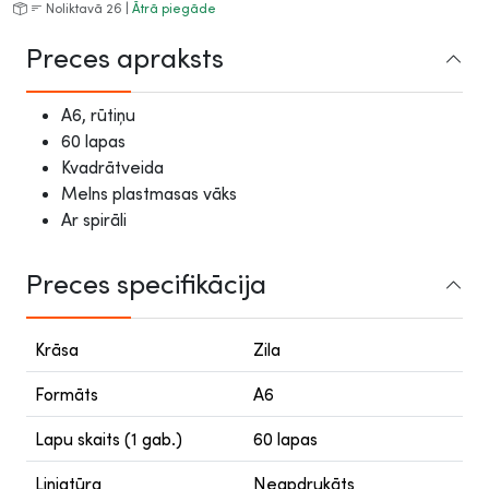
Noliktavā 26 |
Ātrā piegāde
Preces apraksts
A6, rūtiņu
60 lapas
Kvadrātveida
Melns plastmasas vāks
Ar spirāli
Preces specifikācija
Krāsa
Zila
Formāts
A6
Lapu skaits (1 gab.)
60 lapas
Liniatūra
Neapdrukāts