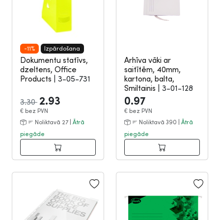
-11%
Izpārdošana
Dokumentu statīvs,
Arhīva vāki ar
dzeltens, Office
saitītēm, 40mm,
Products
|
3-05-731
kartona, balta,
Smiltainis
|
3-01-128
2.93
0.97
3.30
€
bez PVN
€
bez PVN
Noliktavā 27 |
Ātrā
Noliktavā 390 |
Ātrā
piegāde
piegāde