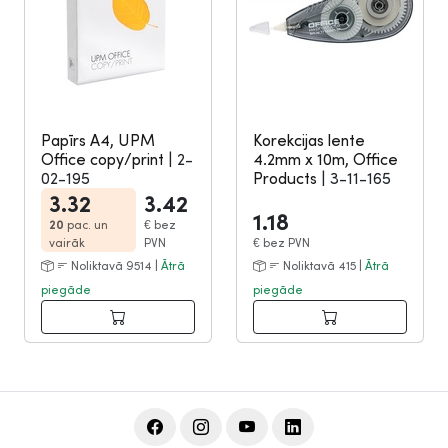
Papīrs A4, UPM
Korekcijas lente
Office copy/print
|
2-
4.2mm x 10m, Office
02-195
Products
|
3-11-165
3.32
3.42
1.18
20
pac. un
€
bez
vairāk
PVN
€
bez PVN
Noliktavā 9514 |
Ātrā
Noliktavā 415 |
Ātrā
piegāde
piegāde