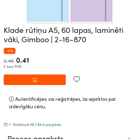
Klade rūtiņu A5, 60 lapas, laminēti
vāki, Gimboo |
2-16-870
-11%
0.41
0.46
€
bez PVN
Autentificējies vai reģistrējies, lai iepirktos par
izdevīgāku cenu.
Noliktavā 56 |
Ātrā piegāde
Preces apraksts