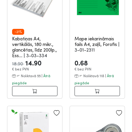
-21%
Kabatiņas A4,
Mape iekarināmais
vertikālās, 180 mikr.,
fails A4, zaļš, Forofis
|
glancētas, līdz 200lp.,
3-01-2311
Ess...
|
3-03-334
14.90
0.68
18.90
€
bez PVN
€
bez PVN
Noliktavā 55 |
Ātrā
Noliktavā 118 |
Ātrā
piegāde
piegāde