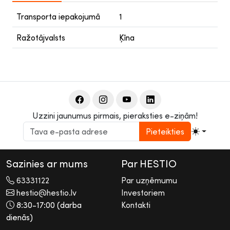
Transporta iepakojumā
1
Ražotājvalsts
Ķīna
Uzzini jaunumus pirmais, pieraksties e-ziņām!
Pieteikties
Sazinies ar mums
Par HESTIO
63331122
Par uzņēmumu
hestio@hestio.lv
Investoriem
8:30-17:00 (darba
Kontakti
dienās)