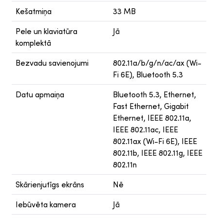
Kešatmiņa
33 MB
Pele un klaviatūra
Jā
komplektā
Bezvadu savienojumi
802.11a/b/g/n/ac/ax (Wi-
Fi 6E), Bluetooth 5.3
Datu apmaiņa
Bluetooth 5.3, Ethernet,
Fast Ethernet, Gigabit
Ethernet, IEEE 802.11a,
IEEE 802.11ac, IEEE
802.11ax (Wi-Fi 6E), IEEE
802.11b, IEEE 802.11g, IEEE
802.11n
Skārienjutīgs ekrāns
Nē
Iebūvēta kamera
Jā