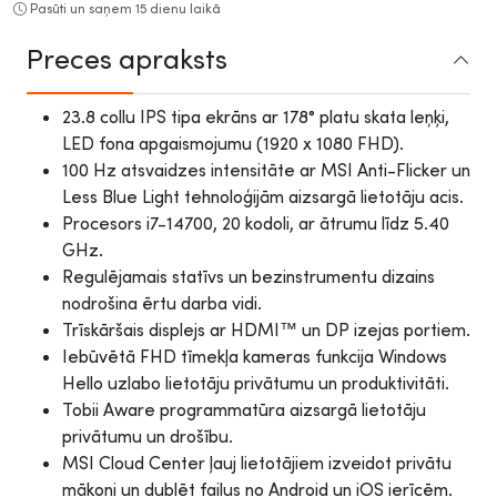
Pasūti un saņem 15 dienu laikā
Preces apraksts
23.8 collu IPS tipa ekrāns ar 178° platu skata leņķi,
LED fona apgaismojumu (1920 x 1080 FHD).
100 Hz atsvaidzes intensitāte ar MSI Anti-Flicker un
Less Blue Light tehnoloģijām aizsargā lietotāju acis.
Procesors i7-14700, 20 kodoli, ar ātrumu līdz 5.40
GHz.
Regulējamais statīvs un bezinstrumentu dizains
nodrošina ērtu darba vidi.
Trīskāršais displejs ar HDMI™ un DP izejas portiem.
Iebūvētā FHD tīmekļa kameras funkcija Windows
Hello uzlabo lietotāju privātumu un produktivitāti.
Tobii Aware programmatūra aizsargā lietotāju
privātumu un drošību.
MSI Cloud Center ļauj lietotājiem izveidot privātu
mākoni un dublēt failus no Android un iOS ierīcēm.