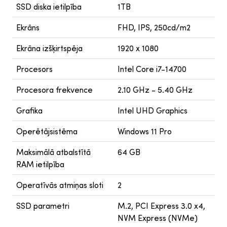
SSD diska ietilpība
1TB
Ekrāns
FHD, IPS, 250cd/m2
Ekrāna izšķirtspēja
1920 x 1080
Procesors
Intel Core i7-14700
Procesora frekvence
2.10 GHz - 5.40 GHz
Grafika
Intel UHD Graphics
Operētājsistēma
Windows 11 Pro
Maksimālā atbalstītā
64 GB
RAM ietilpība
Operatīvās atmiņas sloti
2
SSD parametri
M.2, PCI Express 3.0 x4,
NVM Express (NVMe)