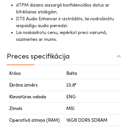
dTPM dizains aizsargā konfidenciālos datus ar
šifrēšanas atslēgām.
DTS Audio Enhancer ir izstrādāts, lai nodrošinātu
iespaidīgu audio pieredzi.
Lai noskaidrotu cenu, iepērkot preci vairumā,
sazinieties ar mums.
Preces specifikācija
Krāsa
Balta
Ekrāna izmērs
23.8"
Klaviatūras valoda
ENG
Zīmols
MSI
Operatīvā atmiņa (RAM)
16GB DDR5 SDRAM