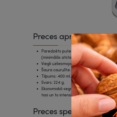
Preces apraksts
Paredzēts putekļu un drupu tīrīšanai n
(minimālās atstarpes tastatūrās, printer
Viegli uzliesmojošs.
Šaura caurulīte pagarina un koncentrē g
Tilpums: 400 ml.
Svars: 224 g.
Ekonomiskā segmenta preces var tikt ra
toņi un to intensitāte var būt atšķirīga.
Preces specifikācija