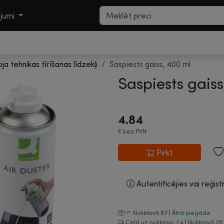
ojumi
oja tehnikas tīrīšanas līdzekļi
Saspiests gaiss, 400 ml
Saspiests gaiss
4.84
€
bez PVN
Pirkt
Autentificējies vai reģist
Noliktavā 67 |
Ātrā piegāde
Ceļā uz noliktavu 24 | Noliktavā 26