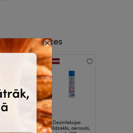
saistītās preces
-23%
apīra dvieļi –
Dezinfekcijas
alvetes
līdzeklis, aerosols,