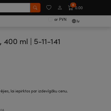
0
0.00
ar PVN
lv
, 400 ml |
5-11-141
rējies, lai iepirktos par izdevīgāku cenu.
.08