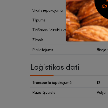
Skaits iepakojumā
1 gab.
Tilpums
400 m
Tīrīšanas līdzekļu veids
Saspie
Zīmols
Dažād
Pielietojums
Biroja
Loģistikas dati
Transporta iepakojumā
12
Ražotājvalsts
Polija