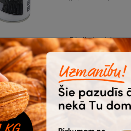
Biežāk pirktās 
o grūti sasniedzamām virsmām
a mehānisms).
aisa plūsmu.
žotas dažādās rūpnīcās, tāpēc
Švamme
P
traukiem,
s