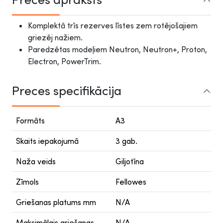
Komplektā trīs rezerves līstes zem rotējošajiem
griezēj nažiem.
Paredzētas modeļiem Neutron, Neutron+, Proton,
Electron, PowerTrim.
Preces specifikācija
Formāts
A3
Skaits iepakojumā
3 gab.
Naža veids
Giljotīna
Zīmols
Fellowes
Griešanas platums mm
N/A
Maksimālais griešanas
N/A