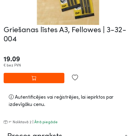
Griešanas līstes A3, Fellowes |
3-32-
004
19.09
€
bez PVN
Autentificējies vai reģistrējies, lai iepirktos par
izdevīgāku cenu.
Noliktavā 2 |
Ātrā piegāde
Preces apraksts