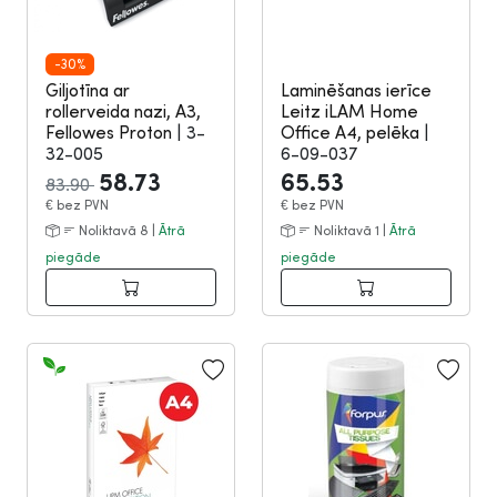
-30%
Giljotīna ar
Laminēšanas ierīce
rollerveida nazi, A3,
Leitz iLAM Home
Fellowes Proton
|
3-
Office A4, pelēka
|
32-005
6-09-037
58.73
65.53
83.90
€
bez PVN
€
bez PVN
Noliktavā 8 |
Ātrā
Noliktavā 1 |
Ātrā
piegāde
piegāde