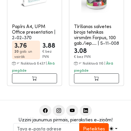
Papīrs A4, UPM
Tīrīšanas salvetes
Office presentation
|
biroja tehnikas
2-02-370
virsmām Forpus, 100
gab./iep....
|
5-11-008
3.76
3.88
3.08
20
gab. un
€
bez
vairāk
PVN
€
bez PVN
Noliktavā 6437 |
Ātrā
Noliktavā 116 |
Ātrā
piegāde
piegāde
Uzzini jaunumus pirmais, pieraksties e-ziņām!
Pieteikties