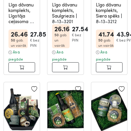
Līgo dāvanu
Līgo dāvanu
Līgo dāvanu
komplekts,
komplekts,
komplekts,
Līgotāja
Saulgriezis
|
Siera spēks
|
ceļasoma
|
8-13-3201
8-13-3212
8-13-3204
26.16
27.54
26.46
27.85
41.74
43.9
50
gab.
€
bez
50
gab.
€
bez
un
PVN
50
gab.
€
bez PV
un vairāk
PVN
vairāk
un vairāk
Ātrā
Ātrā
Ātrā
piegāde
piegāde
piegāde