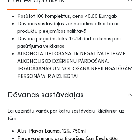
Pasūtot 100 komplektus, cena 40.60 Eur/gab
Dāvanas sastāvdaļas var mainīties atkarībā no
produktu pieejamības noliktavā.
Dāvanu piegādes laiks: 12-14 darba dienas pēc
pasūtījuma veikšanas
ALKOHOLA LIETOŠANAI IR NEGATĪVA IETEKME.
ALKOHOLISKO DZĒRIENU PĀRDOŠANA,
IEGĀDĀŠANĀS UN NODOŠANA NEPILNGADĪGĀM
PERSONĀM IR AIZLIEGTA!
Dāvanas sastāvdaļas
Lai uzzinātu vairāk par katru sastāvdaļu, klikšķiniet uz
tām
Alus, Pļavas Lauma, 12%, 750ml
Piedeva sieram, asorti garšas, Can Bech, 66g