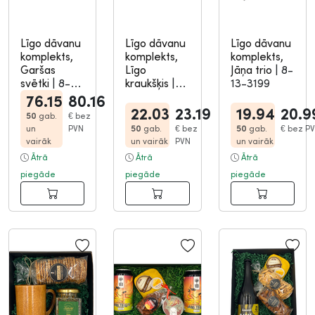
Līgo dāvanu
Līgo dāvanu
Līgo dāvanu
komplekts,
komplekts,
komplekts,
Garšas
Līgo
Jāņa trio
|
8-
svētki
|
8-
kraukšķis
|
13-3199
13-3215
8-13-3200
76.15
80.16
22.03
23.19
19.94
20.9
50
gab.
€
bez
un
PVN
50
gab.
€
bez
50
gab.
€
bez P
vairāk
un vairāk
PVN
un vairāk
Ātrā
Ātrā
Ātrā
piegāde
piegāde
piegāde