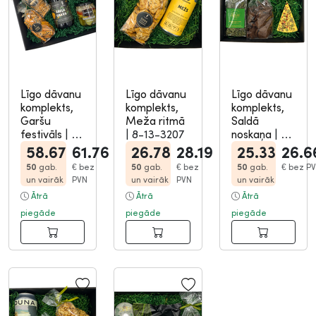
Līgo dāvanu
Līgo dāvanu
Līgo dāvanu
komplekts,
komplekts,
komplekts,
Garšu
Meža ritmā
Saldā
festivāls
|
8-
|
8-13-3207
noskaņa
|
8-
13-3213
13-3208
58.67
61.76
26.78
28.19
25.33
26.6
50
gab.
€
bez
50
gab.
€
bez
50
gab.
€
bez P
un vairāk
PVN
un vairāk
PVN
un vairāk
Ātrā
Ātrā
Ātrā
piegāde
piegāde
piegāde