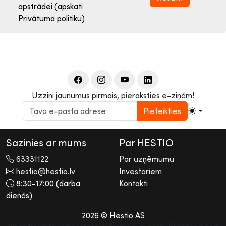
apstrādei (apskati
Privātuma politiku)
Uzzini jaunumus pirmais, pieraksties e-ziņām!
Pieteikties
Sazinies ar mums
Par HESTIO
63331122
Par uzņēmumu
hestio@hestio.lv
Investoriem
8:30-17:00 (darba
Kontakti
dienās)
2026 © Hestio AS