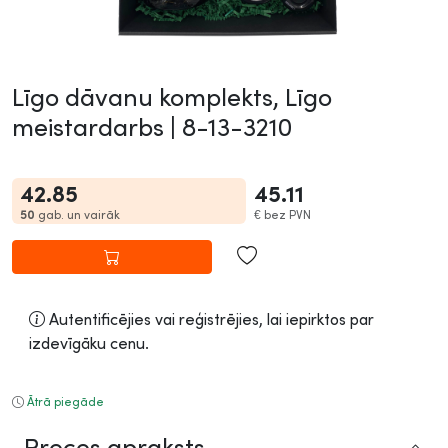
Līgo dāvanu komplekts, Līgo
meistardarbs |
8-13-3210
42.85
45.11
50
gab. un vairāk
€
bez PVN
Autentificējies vai reģistrējies, lai iepirktos par
izdevīgāku cenu.
Ātrā piegāde
Preces apraksts