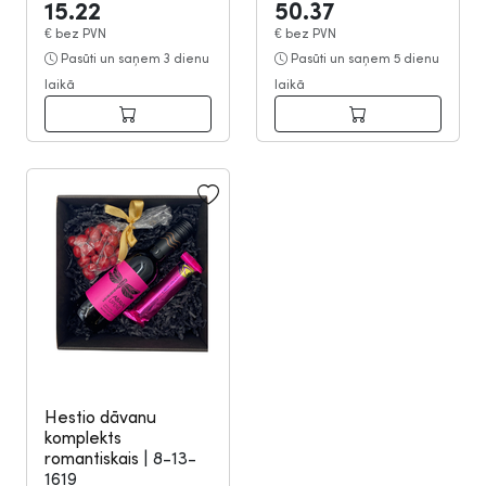
15.22
50.37
€
bez PVN
€
bez PVN
Pasūti un saņem 3 dienu
Pasūti un saņem 5 dienu
laikā
laikā
Hestio dāvanu
komplekts
romantiskais
|
8-13-
1619