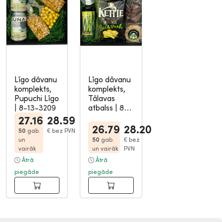
Līgo dāvanu
Līgo dāvanu
komplekts,
komplekts,
Pupuchi Līgo
Tālavas
|
8-13-3209
atbalss
|
8-
13-3217
27.16
28.59
26.79
28.20
50
gab.
€
bez PVN
un
50
gab.
€
bez
vairāk
un vairāk
PVN
Ātrā
Ātrā
piegāde
piegāde