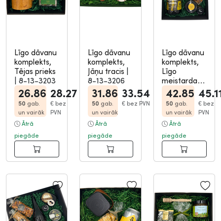
Līgo dāvanu
Līgo dāvanu
Līgo dāvanu
komplekts,
komplekts,
komplekts,
Tējas prieks
Jāņu tracis
|
Līgo
|
8-13-3203
8-13-3206
meistardarb
s
|
8-13-
26.86
28.27
31.86
33.54
42.85
45.1
3210
50
gab.
€
bez
50
gab.
€
bez PVN
50
gab.
€
bez
un vairāk
PVN
un vairāk
un vairāk
PVN
Ātrā
Ātrā
Ātrā
piegāde
piegāde
piegāde