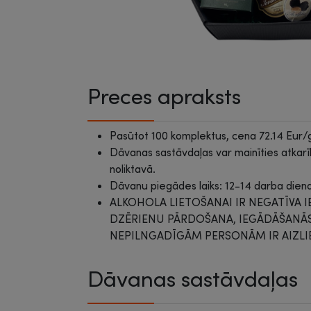
Preces apraksts
Pasūtot 100 komplektus, cena 72.14 Eur/
Dāvanas sastāvdaļas var mainīties atkar
noliktavā.
Dāvanu piegādes laiks: 12-14 darba dien
ALKOHOLA LIETOŠANAI IR NEGATĪVA 
DZĒRIENU PĀRDOŠANA, IEGĀDĀŠAN
NEPILNGADĪGĀM PERSONĀM IR AIZLI
Dāvanas sastāvdaļas