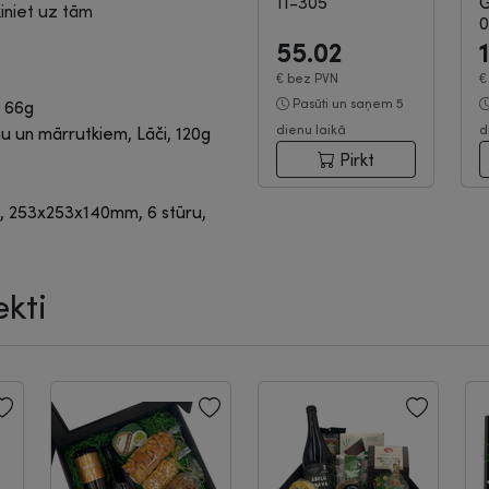
11-305
ķiniet uz tām
0
55.02
€
bez PVN
Pasūti un saņem 5
, 66g
dienu laikā
d
nu un mārrutkiem, Lāči, 120g
Pirkt
na, 253x253x140mm, 6 stūru,
kti