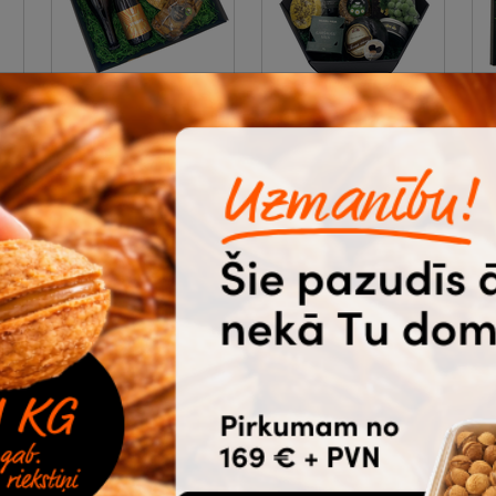
Līgo dāvanu
Līgo dāvanu
komplekts, Siera
komplekts, Garšas
-
spēks
|
8-13-3212
svētki
|
8-13-3215
4
41.74
43.94
76.15
80.16
N
50
gab.
€
bez PVN
50
gab.
€
bez
un vairāk
un vairāk
PVN
Ātrā piegāde
Ātrā piegāde
Pirkt
Pirkt