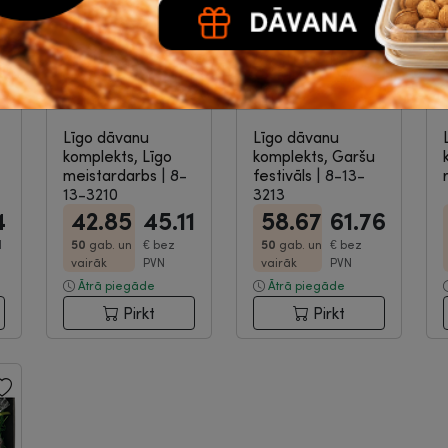
Līgo dāvanu
Līgo dāvanu
komplekts, Līgo
komplekts, Garšu
meistardarbs
|
8-
festivāls
|
8-13-
13-3210
3213
4
42.85
45.11
58.67
61.76
N
50
gab. un
€
bez
50
gab. un
€
bez
vairāk
PVN
vairāk
PVN
Ātrā piegāde
Ātrā piegāde
Pirkt
Pirkt