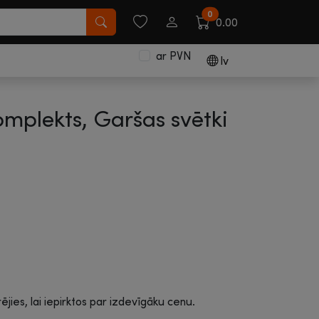
0
0.00
ar PVN
lv
mplekts, Garšas svētki
rējies, lai iepirktos par izdevīgāku cenu.