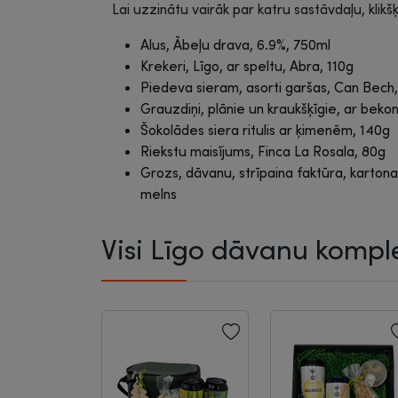
Lai uzzinātu vairāk par katru sastāvdaļu, klikš
Alus, Ābeļu drava, 6.9%, 750ml
Krekeri, Līgo, ar speltu, Abra, 110g
Piedeva sieram, asorti garšas, Can Bech
Grauzdiņi, plānie un kraukšķīgie, ar beko
Šokolādes siera ritulis ar ķimenēm, 140g
Riekstu maisījums, Finca La Rosala, 80g
Grozs, dāvanu, strīpaina faktūra, karto
melns
Visi Līgo dāvanu komple