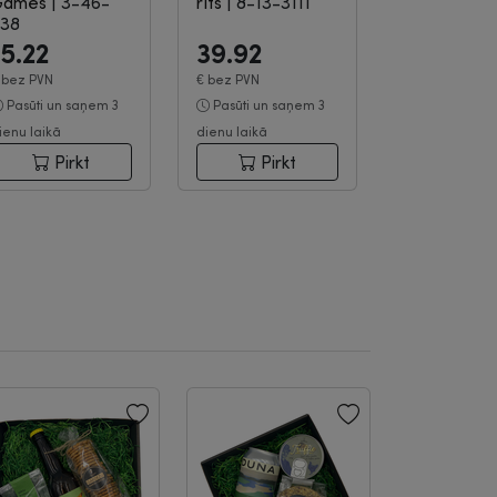
Games
|
3-46-
rīts
|
8-13-3111
38
15.22
39.92
€
bez PVN
€
bez PVN
Pasūti un saņem 3
Pasūti un saņem 3
ienu laikā
dienu laikā
Pirkt
Pirkt