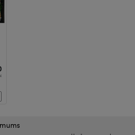
0
N
r mums