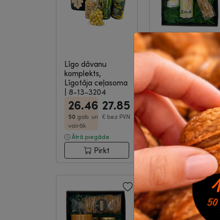
Līgo dāvanu
Līgo dāvanu
komplekts,
komplekts,
Līgotāja ceļasoma
Saulgriezis
|
8-13
|
8-13-3204
3201
26.46
27.85
26.16
27.5
50
gab. un
€
bez PVN
50
gab.
€
bez PV
vairāk
un vairāk
Ātrā piegāde
Ātrā piegāde
Pirkt
Pirkt