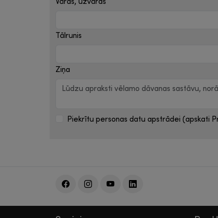
Vārds, uzvārds
Tālrunis
Ziņa
Piekrītu personas datu apstrādei (apskati Pr