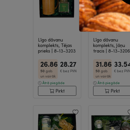
Līgo dāvanu
Līgo dāvanu
komplekts, Tējas
komplekts, Jāņu
prieks
|
8-13-3203
tracis
|
8-13-3206
26.86
28.27
31.86
33.5
50
gab.
€
bez PVN
50
gab.
€
bez PV
un vairāk
un vairāk
Ātrā piegāde
Ātrā piegāde
Pirkt
Pirkt