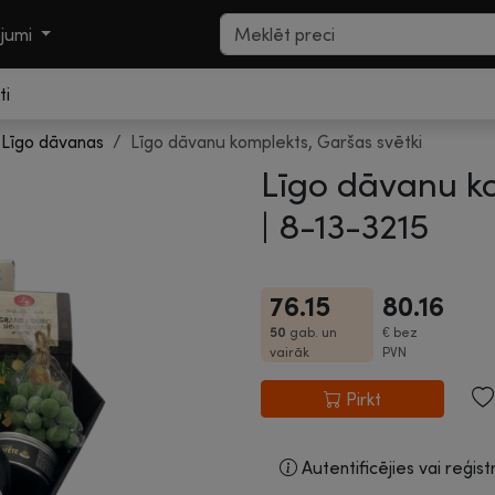
ojumi
ti
Līgo dāvanas
Līgo dāvanu komplekts, Garšas svētki
Līgo dāvanu ko
|
8-13-3215
76.15
80.16
50
gab. un
€
bez
vairāk
PVN
Pirkt
Autentificējies vai reģist