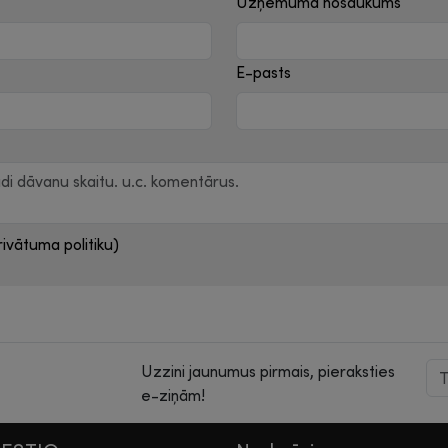
Uzņēmuma nosaukums
E-pasts
ivātuma politiku)
Uzzini jaunumus pirmais, pieraksties
e-ziņām!