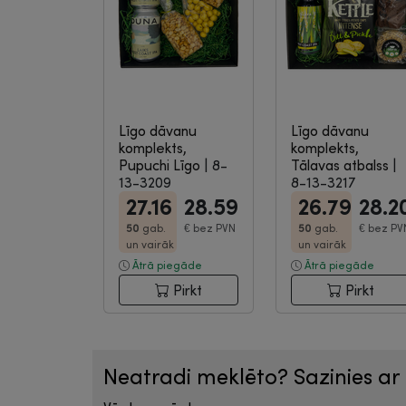
Līgo dāvanu
Līgo dāvanu
komplekts,
komplekts,
Pupuchi Līgo
|
8-
Tālavas atbalss
|
13-3209
8-13-3217
27.16
28.59
26.79
28.2
50
gab.
€
bez PVN
50
gab.
€
bez PV
un vairāk
un vairāk
Ātrā piegāde
Ātrā piegāde
Pirkt
Pirkt
Neatradi meklēto? Sazinies a