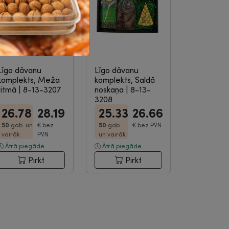
Līgo dāvanu
Līgo dāvanu
komplekts, Meža
komplekts, Saldā
ritmā
|
8-13-3207
noskaņa
|
8-13-
3208
26.78
28.19
25.33
26.66
50
gab. un
€
bez
50
gab.
€
bez PVN
vairāk
PVN
un vairāk
Ātrā piegāde
Ātrā piegāde
Pirkt
Pirkt