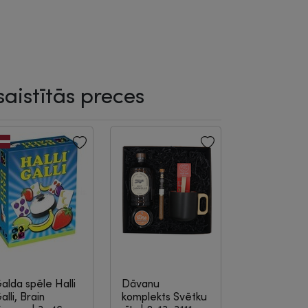
saistītās preces
alda spēle Halli
Dāvanu
alli, Brain
komplekts Svētku