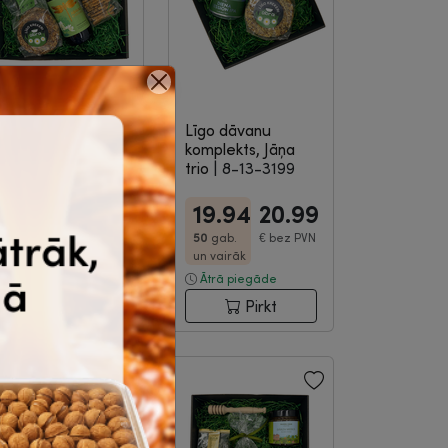
Līgo dāvanu
Līgo dāvanu
komplekts, Līgo
komplekts, Jāņa
kraukšķis
|
8-13-
trio
|
8-13-3199
3200
22.03
23.19
19.94
20.99
50
gab. un
€
bez
50
gab.
€
bez PVN
vairāk
PVN
un vairāk
Ātrā piegāde
Ātrā piegāde
Pirkt
Pirkt