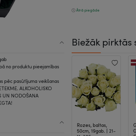
Ātrā piegāde
Biežāk pirktās 
gab
ībā no produktu pieejamības
as pēc pasūtījuma veikšanas
IETEKME. ALKOHOLISKO
ĀS UN NODOŠANA
EGTA!
Rozes, baltas,
G
50cm, 19gab.
|
21-
G