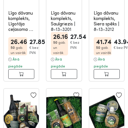
Līgo dāvanu
Līgo dāvanu
Līgo dāvanu
komplekts,
komplekts,
komplekts,
Līgotāja
Saulgriezis
|
Siera spēks
|
ceļasoma
|
8-13-3201
8-13-3212
8-13-3204
26.16
27.54
26.46
27.85
41.74
43.9
50
gab.
€
bez
50
gab.
€
bez
un
PVN
50
gab.
€
bez PV
un vairāk
PVN
vairāk
un vairāk
Ātrā
Ātrā
Ātrā
piegāde
piegāde
piegāde