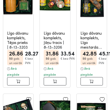
Līgo dāvanu
Līgo dāvanu
Līgo dāvanu
komplekts,
komplekts,
komplekts,
Tējas prieks
Jāņu tracis
|
Līgo
|
8-13-3203
8-13-3206
meistardarb
s
|
8-13-
26.86
28.27
31.86
33.54
42.85
45.1
3210
50
gab.
€
bez
50
gab.
€
bez PVN
50
gab.
€
bez
un vairāk
PVN
un vairāk
un vairāk
PVN
Ātrā
Ātrā
Ātrā
piegāde
piegāde
piegāde