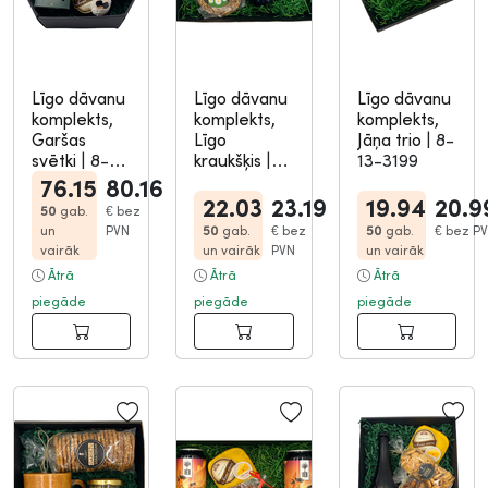
Līgo dāvanu
Līgo dāvanu
Līgo dāvanu
komplekts,
komplekts,
komplekts,
Garšas
Līgo
Jāņa trio
|
8-
svētki
|
8-
kraukšķis
|
13-3199
13-3215
8-13-3200
76.15
80.16
22.03
23.19
19.94
20.9
50
gab.
€
bez
un
PVN
50
gab.
€
bez
50
gab.
€
bez P
vairāk
un vairāk
PVN
un vairāk
Ātrā
Ātrā
Ātrā
piegāde
piegāde
piegāde