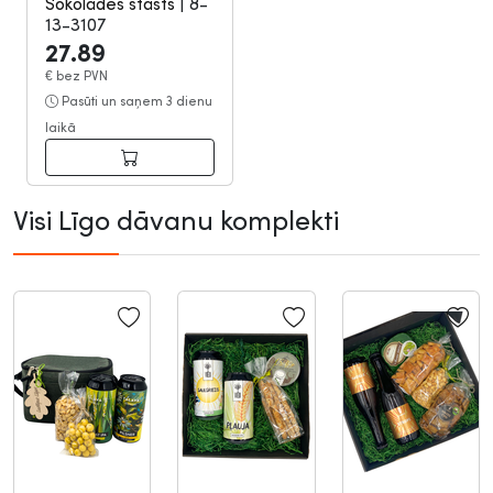
Šokolādes stāsts
|
8-
13-3107
27.89
€
bez PVN
Pasūti un saņem 3 dienu
laikā
Visi Līgo dāvanu komplekti