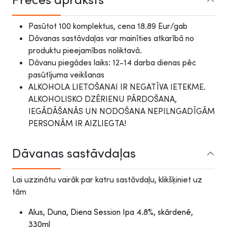
Pasūtot 100 komplektus, cena 18.89 Eur/gab
Dāvanas sastāvdaļas var mainīties atkarībā no
produktu pieejamības noliktavā.
Dāvanu piegādes laiks: 12-14 darba dienas pēc
pasūtījuma veikšanas
ALKOHOLA LIETOŠANAI IR NEGATĪVA IETEKME.
ALKOHOLISKO DZĒRIENU PĀRDOŠANA,
IEGĀDĀŠANĀS UN NODOŠANA NEPILNGADĪGĀM
PERSONĀM IR AIZLIEGTA!
Dāvanas sastāvdaļas
Lai uzzinātu vairāk par katru sastāvdaļu, klikšķiniet uz
tām
Alus, Duna, Diena Session Ipa 4.8%, skārdenē,
330ml