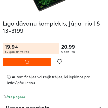
Līgo dāvanu komplekts, Jāņa trio |
8-
13-3199
19.94
20.99
50
gab. un vairāk
€
bez PVN
Autentificējies vai reģistrējies, lai iepirktos par
izdevīgāku cenu.
Ātrā piegāde
Preces apraksts