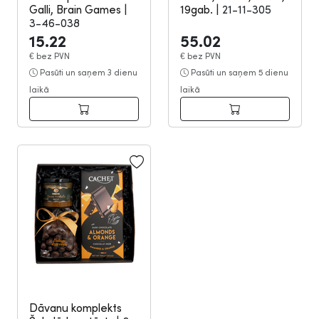
Galli, Brain Games
|
19gab.
|
21-11-305
3-46-038
15.22
55.02
€
bez PVN
€
bez PVN
Pasūti un saņem 3 dienu
Pasūti un saņem 5 dienu
laikā
laikā
Dāvanu komplekts