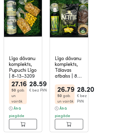
Līgo dāvanu
Līgo dāvanu
komplekts,
komplekts,
Pupuchi Līgo
Tālavas
|
8-13-3209
atbalss
|
8-
13-3217
27.16
28.59
26.79
28.20
50
gab.
€
bez PVN
un
50
gab.
€
bez
vairāk
un vairāk
PVN
Ātrā
Ātrā
piegāde
piegāde