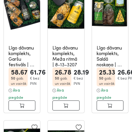
Līgo dāvanu
Līgo dāvanu
Līgo dāvanu
komplekts,
komplekts,
komplekts,
Garšu
Meža ritmā
Saldā
festivāls
|
8-
|
8-13-3207
noskaņa
|
8-
13-3213
13-3208
58.67
61.76
26.78
28.19
25.33
26.6
50
gab.
€
bez
50
gab.
€
bez
50
gab.
€
bez P
un vairāk
PVN
un vairāk
PVN
un vairāk
Ātrā
Ātrā
Ātrā
piegāde
piegāde
piegāde