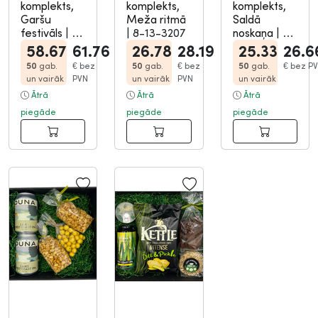
komplekts,
komplekts,
komplekts,
Garšu
Meža ritmā
Saldā
festivāls
|
8-
|
8-13-3207
noskaņa
|
8-
13-3213
13-3208
58.67
61.76
26.78
28.19
25.33
26.6
50
gab.
€
bez
50
gab.
€
bez
50
gab.
€
bez P
un vairāk
PVN
un vairāk
PVN
un vairāk
Ātrā
Ātrā
Ātrā
piegāde
piegāde
piegāde