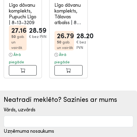
Līgo dāvanu
Līgo dāvanu
komplekts,
komplekts,
Pupuchi Līgo
Tālavas
|
8-13-3209
atbalss
|
8-
13-3217
27.16
28.59
26.79
28.20
50
gab.
€
bez PVN
un
50
gab.
€
bez
vairāk
un vairāk
PVN
Ātrā
Ātrā
piegāde
piegāde
Neatradi meklēto? Sazinies ar mums
Vārds, uzvārds
Uzņēmuma nosaukums