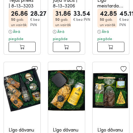
Tējas prieks
Jāņu tracis
|
Līgo
|
8-13-3203
8-13-3206
meistardarb
s
|
8-13-
26.86
28.27
31.86
33.54
42.85
45.1
3210
50
gab.
€
bez
50
gab.
€
bez PVN
50
gab.
€
bez
un vairāk
PVN
un vairāk
un vairāk
PVN
Ātrā
Ātrā
Ātrā
piegāde
piegāde
piegāde
Līgo dāvanu
Līgo dāvanu
Līgo dāvanu