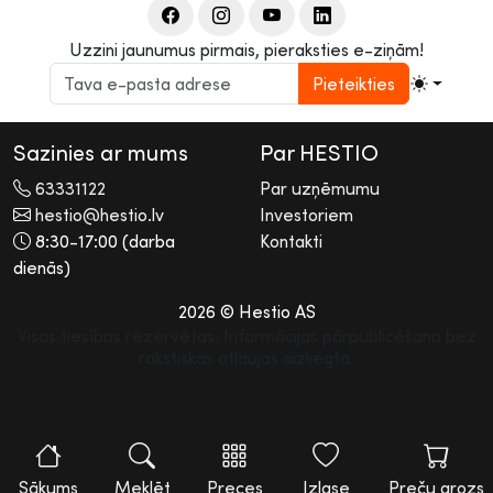
Uzzini jaunumus pirmais, pieraksties e-ziņām!
Pieteikties
Sazinies ar mums
Par HESTIO
63331122
Par uzņēmumu
hestio@hestio.lv
Investoriem
8:30-17:00 (darba
Kontakti
dienās)
2026 © Hestio AS
Visas tiesības rezervētas. Informācijas pārpublicēšana bez
rakstiskas atļaujas aizliegta.
Sākums
Meklēt
Preces
Izlase
Preču grozs