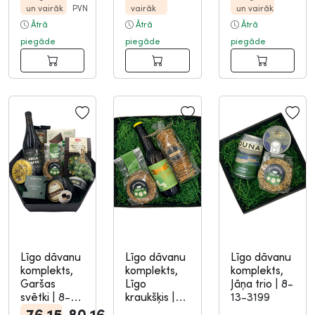
un vairāk
PVN
vairāk
un vairāk
Ātrā
Ātrā
Ātrā
piegāde
piegāde
piegāde
Līgo dāvanu
Līgo dāvanu
Līgo dāvanu
komplekts,
komplekts,
komplekts,
Garšas
Līgo
Jāņa trio
|
8-
svētki
|
8-
kraukšķis
|
13-3199
13-3215
8-13-3200