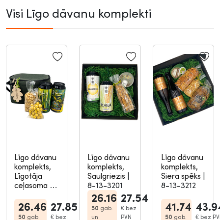
Visi Līgo dāvanu komplekti
Līgo dāvanu
Līgo dāvanu
Līgo dāvanu
komplekts,
komplekts,
komplekts,
Līgotāja
Saulgriezis
|
Siera spēks
|
ceļasoma
|
8-13-3201
8-13-3212
8-13-3204
26.16
27.54
26.46
27.85
41.74
43.9
50
gab.
€
bez
50
gab.
€
bez
un
PVN
50
gab.
€
bez PV