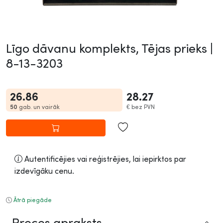
Līgo dāvanu komplekts, Tējas prieks |
8-13-3203
26.86
28.27
50
gab. un vairāk
€
bez PVN
Autentificējies vai reģistrējies, lai iepirktos par
izdevīgāku cenu.
Ātrā piegāde
Preces apraksts