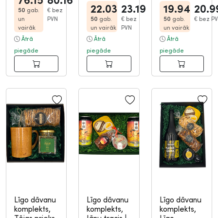
76.15
80.16
22.03
23.19
19.94
20.9
50
gab.
€
bez
un
PVN
50
gab.
€
bez
50
gab.
€
bez P
vairāk
un vairāk
PVN
un vairāk
Ātrā
Ātrā
Ātrā
piegāde
piegāde
piegāde
Līgo dāvanu
Līgo dāvanu
Līgo dāvanu
komplekts,
komplekts,
komplekts,