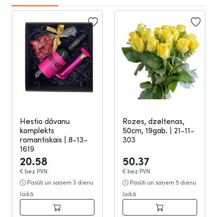
Hestio dāvanu
Rozes, dzeltenas,
komplekts
50cm, 19gab.
|
21-11-
romantiskais
|
8-13-
303
1619
20.58
50.37
€
bez PVN
€
bez PVN
Pasūti un saņem 3 dienu
Pasūti un saņem 5 dienu
laikā
laikā