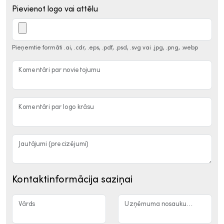
Pievienot logo vai attēlu
Pieņemtie formāti .ai, .cdr, .eps, .pdf, .psd, .svg vai .jpg, .png, .webp
Komentāri par novietojumu
Komentāri par logo krāsu
Jautājumi (precizējumi)
Kontaktinformācija saziņai
Vārds
Uzņēmuma nosaukums