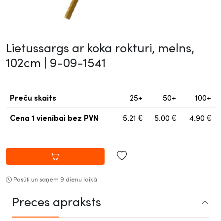
Lietussargs ar koka rokturi, melns,
102cm |
9-09-1541
Preču skaits
25+
50+
100+
Cena 1 vienībai
bez PVN
5.21
€
5.00
€
4.90
€
Pasūti un saņem 9 dienu laikā
Preces apraksts