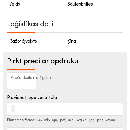
Veids
Saulesbrilles
Loģistikas dati
Ražotājvalsts
Ķīna
Pirkt preci ar apdruku
Preču skaits (no 1 gab.)
Pievienot logo vai attēlu
Pieņemtie formāti .ai, .cdr, .eps, .pdf, .psd, .svg vai .jpg, .png, .webp