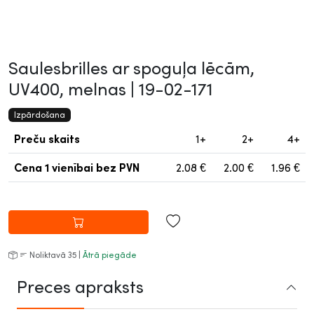
Saulesbrilles ar spoguļa lēcām,
UV400, melnas |
19-02-171
Izpārdošana
Preču skaits
1+
2+
4+
Cena 1 vienībai
bez PVN
2.08
€
2.00
€
1.96
€
Noliktavā 35 |
Ātrā piegāde
Preces apraksts