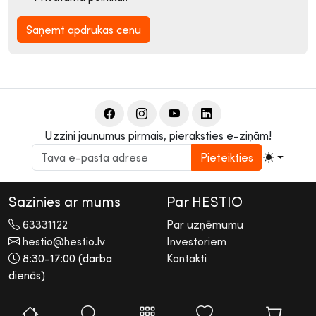
Saņemt apdrukas cenu
Uzzini jaunumus pirmais, pieraksties e-ziņām!
Pieteikties
Sazinies ar mums
Par HESTIO
63331122
Par uzņēmumu
hestio@hestio.lv
Investoriem
8:30-17:00 (darba
Kontakti
dienās)
2026 © Hestio AS