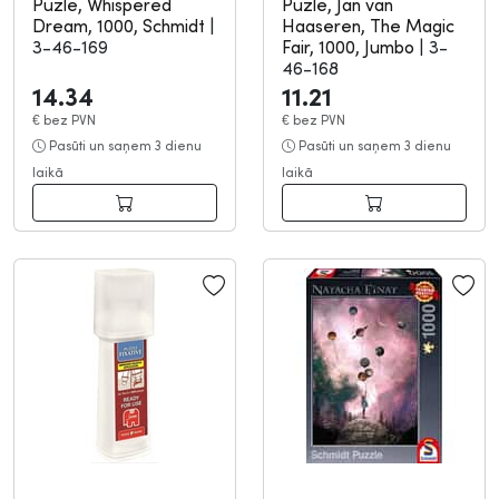
Puzle, Whispered
Puzle, Jan van
Dream, 1000, Schmidt
|
Haaseren, The Magic
3-46-169
Fair, 1000, Jumbo
|
3-
46-168
14.34
11.21
€
bez PVN
€
bez PVN
Pasūti un saņem 3 dienu
Pasūti un saņem 3 dienu
laikā
laikā