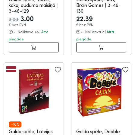
koka, auduma maisiņā
|
Brain Games
|
3-46-
3-46-129
130
3.00
22.39
3.00
€
bez PVN
€
bez PVN
Noliktavā 45 |
Ātrā
Noliktavā 2 |
Ātrā
piegāde
piegāde
-16%
Galda spēle, Latvijas
Galda spēle, Dobble