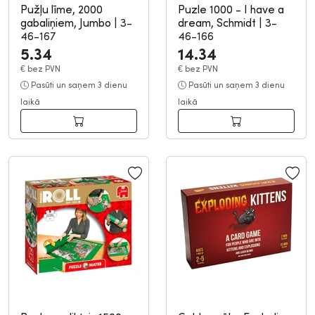
Pužļu līme, 2000
Puzle 1000 - I have a
gabaliņiem, Jumbo
|
3-
dream, Schmidt
|
3-
46-167
46-166
5.34
14.34
€
bez PVN
€
bez PVN
Pasūti un saņem 3 dienu
Pasūti un saņem 3 dienu
laikā
laikā