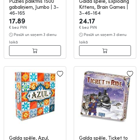
Puzles paliktnis 1500
Galda spēle, Exploding
gabaliņiem, Jumbo
|
3-
Kittens, Brain Games
|
46-165
3-46-164
17.89
24.17
€
bez PVN
€
bez PVN
Pasūti un saņem 3 dienu
Pasūti un saņem 3 dienu
laikā
laikā
Galda spēle, Azul,
Galda spēle, Ticket to