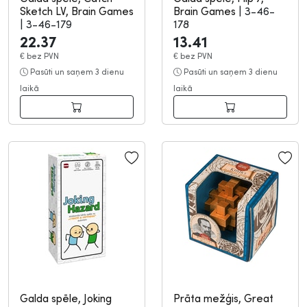
Sketch LV, Brain Games
Brain Games
|
3-46-
|
3-46-179
178
22.37
13.41
€
bez PVN
€
bez PVN
Pasūti un saņem 3 dienu
Pasūti un saņem 3 dienu
laikā
laikā
Galda spēle, Joking
Prāta mežģis, Great