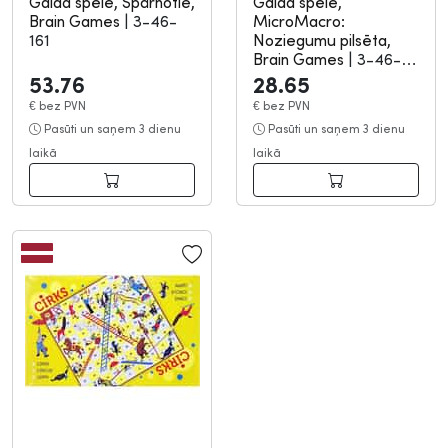
Galda spēle, Spārnotie,
Galda spēle,
Brain Games
|
3-46-
MicroMacro:
161
Noziegumu pilsēta,
Brain Games
|
3-46-
160
53.76
28.65
€
bez PVN
€
bez PVN
Pasūti un saņem 3 dienu
Pasūti un saņem 3 dienu
laikā
laikā