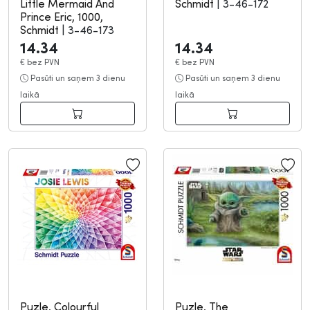
Little Mermaid And
Schmidt
|
3-46-172
Prince Eric, 1000,
Schmidt
|
3-46-173
14.34
14.34
€
bez PVN
€
bez PVN
Pasūti un saņem 3 dienu
Pasūti un saņem 3 dienu
laikā
laikā
Puzle, Colourful
Puzle, The