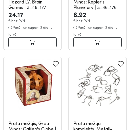
Hazard LV, Brain
Minds: Kepler's
Games
|
3-46-177
Planetary
|
3-46-176
24.17
8.92
€
bez PVN
€
bez PVN
Pasūti un saņem 3 dienu
Pasūti un saņem 3 dienu
laikā
laikā
Prāta mežģis, Great
Prāta mežģu
Minds: Galileo's Globe
|
komplekts, Metall-