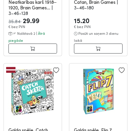
Neatkarības karš 1918–
Catan, Brain Games
|
1920, Brain Games...
|
3-46-180
3-46-128
29.99
15.20
35.84
€
bez PVN
€
bez PVN
Noliktavā 2 |
Ātrā
Pasūti un saņem 3 dienu
piegāde
laikā
Galda spēle, Catch
Galda spēle, Flip 7,