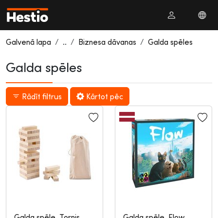
Galvenā lapa
..
Biznesa dāvanas
Galda spēles
Galda spēles
Rādīt filtrus
Kārtot pēc
Galda spēle, Tornis,
Galda spēle, Flow,