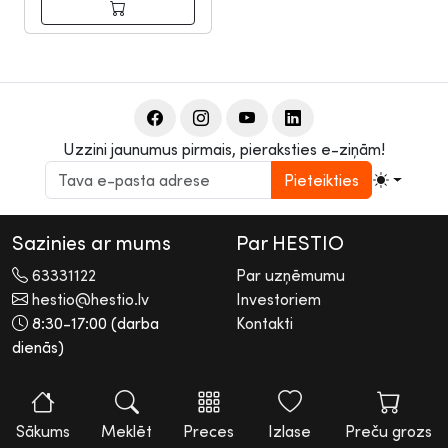
Uzzini jaunumus pirmais, pieraksties e-ziņām!
Pieteikties
Sazinies ar mums
Par HESTIO
63331122
Par uzņēmumu
hestio@hestio.lv
Investoriem
8:30-17:00 (darba
Kontakti
dienās)
2026 © Hestio AS
Visas tiesības rezervētas. Informācijas pārpublicēšana bez
rakstiskas atļaujas aizliegta.
Sākums
Meklēt
Preces
Izlase
Preču grozs