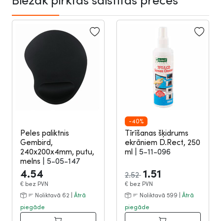
-40%
Peles paliktnis
Tīrīšanas šķidrums
Gembird,
ekrāniem D.Rect, 250
240x200x4mm, putu,
ml
|
5-11-096
melns
|
5-05-147
4.54
1.51
2.52
€
bez PVN
€
bez PVN
Noliktavā 62 |
Ātrā
Noliktavā 599 |
Ātrā
piegāde
piegāde