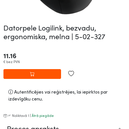
Datorpele Logilink, bezvadu,
ergonomiska, melna |
5-02-327
11.16
€
bez PVN
Autentificējies vai reģistrējies, lai iepirktos par
izdevīgāku cenu.
Noliktavā 1 |
Ātrā piegāde
Preces apraksts