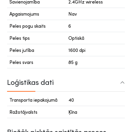
Savienojamība
2.4GHz wireless
Apgaismojums
Nav
Peles pogu skaits
6
Peles tips
Optiskā
Peles jutība
1600 dpi
Peles svars
85 g
Loģistikas dati
Transporta iepakojumā
40
Ražotājvalsts
Ķīna
Biežāk pirktās saistītās preces