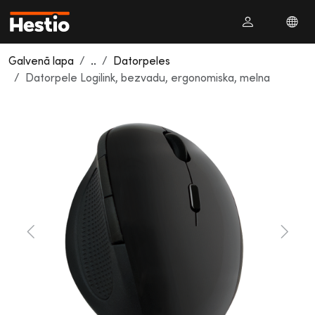
Galvenā lapa
..
Datorpeles
Datorpele Logilink, bezvadu, ergonomiska, melna
Previous
Next