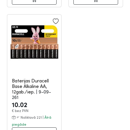
Baterijas Duracell
Base Alkaline AA,
12gab./iep.
|
9-09-
261
10.02
€
bez PVN
Noliktavā 221 |
Ātrā
piegāde