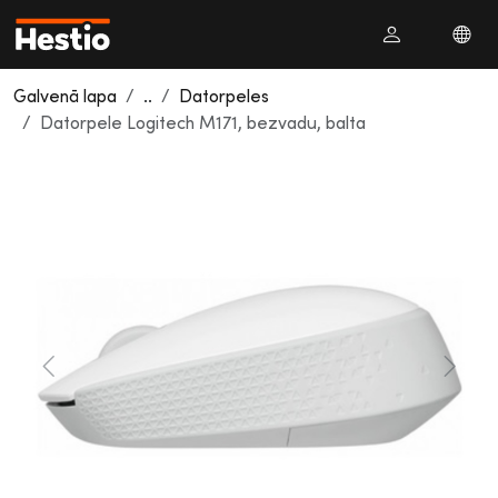
Galvenā lapa
..
Datorpeles
Datorpele Logitech M171, bezvadu, balta
Previous
Next