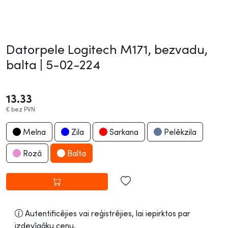
Datorpele Logitech M171, bezvadu,
balta |
5-02-224
13.33
€
bez PVN
Melna
Zila
Sarkana
Pelēkzila
Rozā
Balta
Autentificējies vai reģistrējies, lai iepirktos par
izdevīgāku cenu.