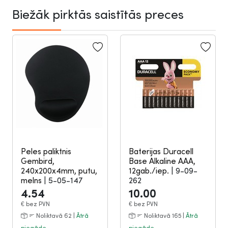
Biežāk pirktās saistītās preces
Peles paliktnis
Baterijas Duracell
Gembird,
Base Alkaline AAA,
240x200x4mm, putu,
12gab./iep.
|
9-09-
melns
|
5-05-147
262
4.54
10.00
€
bez PVN
€
bez PVN
Noliktavā 62 |
Ātrā
Noliktavā 165 |
Ātrā
piegāde
piegāde