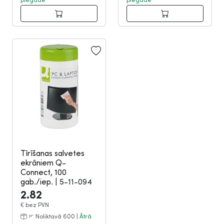
Tīrīšanas salvetes
ekrāniem Q-
Connect, 100
gab./iep.
|
5-11-094
2.82
€
bez PVN
Noliktavā 600 |
Ātrā