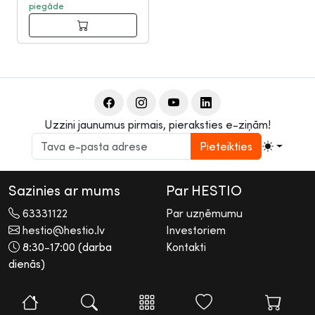
piegāde
Uzzini jaunumus pirmais, pieraksties e-ziņām!
Pieteikties
Sazinies ar mums
Par HESTIO
63331122
Par uzņēmumu
hestio@hestio.lv
Investoriem
8:30-17:00 (darba
Kontakti
dienās)
2026 © Hestio AS
Visas tiesības rezervētas. Informācijas pārpublicēšana bez