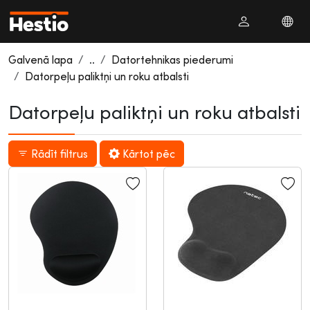
Galvenā lapa
..
Datortehnikas piederumi
Datorpeļu paliktņi un roku atbalsti
Datorpeļu paliktņi un roku atbalsti
Rādīt filtrus
Kārtot pēc