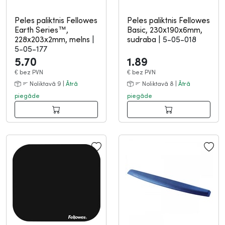
Peles paliktnis Fellowes
Peles paliktnis Fellowes
Earth Series™,
Basic, 230x190x6mm,
228x203x2mm, melns
|
sudraba
|
5-05-018
5-05-177
5.70
1.89
€
bez PVN
€
bez PVN
Noliktavā 9 |
Ātrā
Noliktavā 8 |
Ātrā
piegāde
piegāde