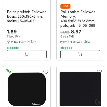
-35%
Peles paliktnis Fellowes
Roku balsts Fellowes
Basic, 230x190x6mm,
Memory,
melns
|
5-05-021
490.5x58.7x23.8mm,
putu, zils
|
5-05-089
1.89
8.97
13.82
€
bez PVN
€
bez PVN
Noliktavā 7 |
Ātrā
Noliktavā 3 |
Ātrā
piegāde
piegāde