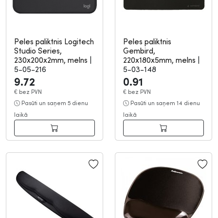
Peles paliktnis Logitech
Peles paliktnis
Studio Series,
Gembird,
230x200x2mm, melns
|
220x180x5mm, melns
|
5-05-216
5-03-148
9.72
0.91
€
bez PVN
€
bez PVN
Pasūti un saņem 5 dienu
Pasūti un saņem 14 dienu
laikā
laikā