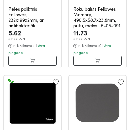
Peles paliktnis
Roku balsts Fellowes
Fellowes,
Memory,
232x199x2mm, ar
490.5x58.7x23.8mm,
antibakteriālu
putu, melns
|
5-05-091
Microba...
|
5-05-168
5.62
11.73
€
bez PVN
€
bez PVN
Noliktavā 11 |
Ātrā
Noliktavā 10 |
Ātrā
piegāde
piegāde