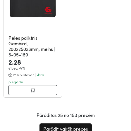
Peles paliktnis
Gembird,
200x250x3mm, melns
|
5-05-189
2.28
€
bez PVN
Noliktavā 1 |
Ātrā
piegāde
Pārādītas
25
no
153
precēm
Parādīt vairāk preces