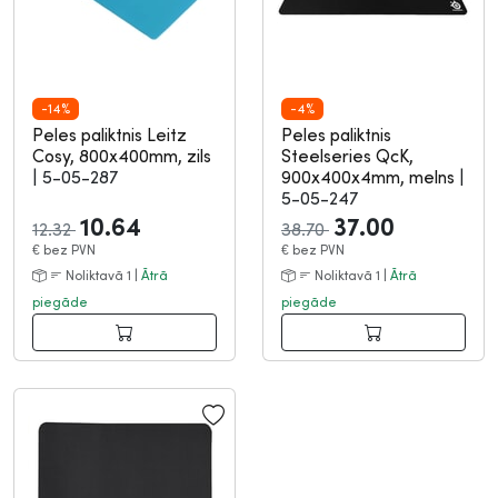
-14%
-4%
Peles paliktnis Leitz
Peles paliktnis
Cosy, 800x400mm, zils
Steelseries QcK,
|
5-05-287
900x400x4mm, melns
|
5-05-247
10.64
37.00
12.32
38.70
€
bez PVN
€
bez PVN
Noliktavā 1 |
Ātrā
Noliktavā 1 |
Ātrā
piegāde
piegāde