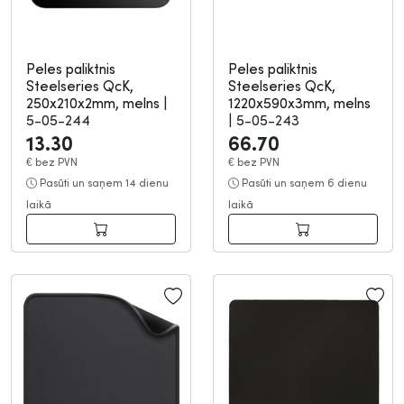
Peles paliktnis
Peles paliktnis
Steelseries QcK,
Steelseries QcK,
250x210x2mm, melns
|
1220x590x3mm, melns
5-05-244
|
5-05-243
13.30
66.70
€
bez PVN
€
bez PVN
Pasūti un saņem 14 dienu
Pasūti un saņem 6 dienu
laikā
laikā