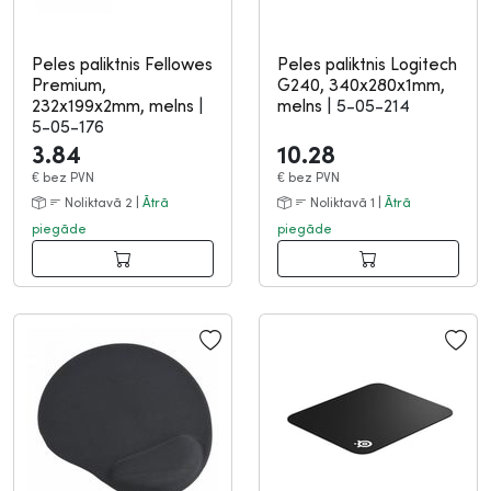
Peles paliktnis Fellowes
Peles paliktnis Logitech
Premium,
G240, 340x280x1mm,
232x199x2mm, melns
|
melns
|
5-05-214
5-05-176
3.84
10.28
€
bez PVN
€
bez PVN
Noliktavā 2 |
Ātrā
Noliktavā 1 |
Ātrā
piegāde
piegāde