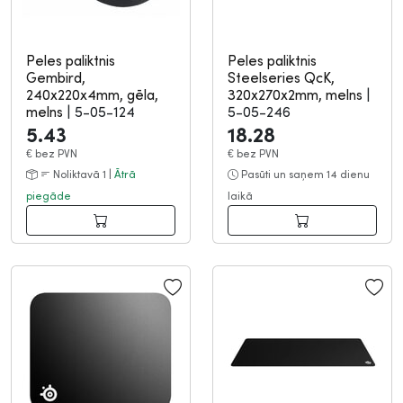
Peles paliktnis
Peles paliktnis
Gembird,
Steelseries QcK,
240x220x4mm, gēla,
320x270x2mm, melns
|
melns
|
5-05-124
5-05-246
5.43
18.28
€
bez PVN
€
bez PVN
Noliktavā 1 |
Ātrā
Pasūti un saņem 14 dienu
piegāde
laikā