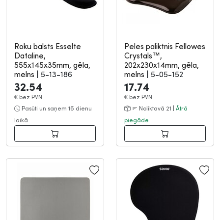
Roku balsts Esselte
Peles paliktnis Fellowes
Dataline,
Crystals™,
555x145x35mm, gēla,
202x230x14mm, gēla,
melns
|
5-13-186
melns
|
5-05-152
32.54
17.74
€
bez PVN
€
bez PVN
Pasūti un saņem 16 dienu
Noliktavā 21 |
Ātrā
laikā
piegāde