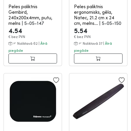
Peles paliktnis
Peles paliktnis
Gembird,
ergonomisks, gēla,
240x200x4mm, putu,
Natec, 21.2 cm x 24
melns
|
5-05-147
cm, melns...
|
5-05-150
4.54
5.54
€
bez PVN
€
bez PVN
Noliktavā 62 |
Ātrā
Noliktavā 37 |
Ātrā
piegāde
piegāde