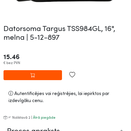
Datorsoma Targus TSS984GL, 16",
melna |
5-12-897
15.46
€
bez PVN
Autentificējies vai reģistrējies, lai iepirktos par
izdevīgāku cenu.
Noliktavā 2 |
Ātrā piegāde
Preces apraksts