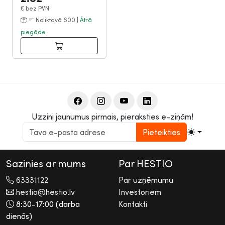
€
bez PVN
Noliktavā 600 |
Ātrā
piegāde
Uzzini jaunumus pirmais, pieraksties e-ziņām!
Pieteikties
Sazinies ar mums
Par HESTIO
63331122
Par uzņēmumu
hestio@hestio.lv
Investoriem
8:30-17:00 (darba
Kontakti
dienās)