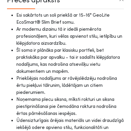
Esi sakārtots un soli priekšā ar 15-16" GeoLite
EcoSmart® Slim Brief somu.
Ar modernu dizainu tā ir ideāli piemērota
profesionāļiem, kuri vēlas apvienot stilu, ietilpību un
klēpjdatora aizsardzību.
Šī soma ir plānāka par klasisku portfeli, bet
praktiskāka par apvalku - tai ir sadalīts klēpjdatora
nodalījums, kas nodrošina atsevišķu vietu
dokumentiem un mapēm.
Priekšējais nodalījums ar rāvējslēdzēju nodrošina
ērtu piekļuvi tālrunim, lādētājam un citiem
piederumiem.
Noņemama plecu siksna, mīksti rokturi un siksna
piestiprināšanai pie čemodāna roktura nodrošina
ērtas pārnēsāšanas iespējas.
Ūdensizturīgais ārējais materiāls un videi draudzīgā
iekšējā odere apvieno stilu, funkcionalitāti un