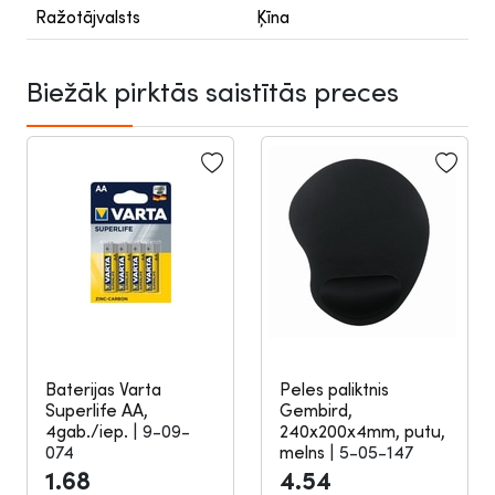
Ražotājvalsts
Ķīna
Biežāk pirktās saistītās preces
Baterijas Varta
Peles paliktnis
Superlife AA,
Gembird,
4gab./iep.
|
9-09-
240x200x4mm, putu,
074
melns
|
5-05-147
1.68
4.54