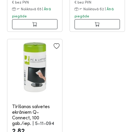
€
bez PVN
€
bez PVN
Noliktavā 65 |
Ātrā
Noliktavā 62 |
Ātrā
piegāde
piegāde
Tīrīšanas salvetes
ekrāniem Q-
Connect, 100
gab./iep.
|
5-11-094
2.82