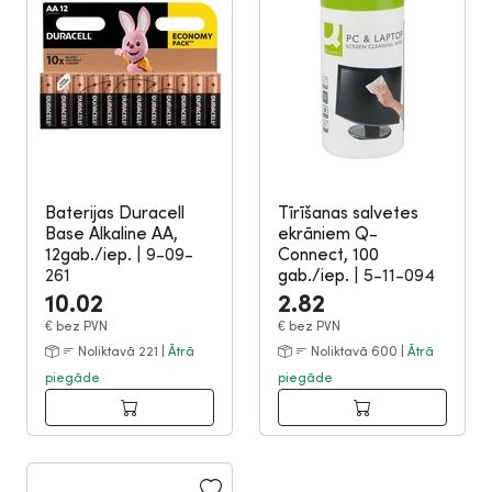
Baterijas Duracell
Tīrīšanas salvetes
Base Alkaline AA,
ekrāniem Q-
12gab./iep.
|
9-09-
Connect, 100
261
gab./iep.
|
5-11-094
10.02
2.82
€
bez PVN
€
bez PVN
Noliktavā 221 |
Ātrā
Noliktavā 600 |
Ātrā
piegāde
piegāde