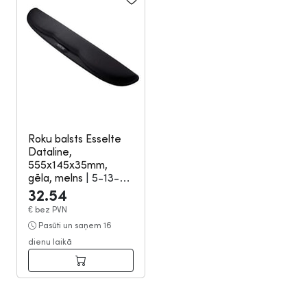
Roku balsts Esselte
Dataline,
555x145x35mm,
gēla, melns
|
5-13-
186
32.54
€
bez PVN
Pasūti un saņem 16
dienu laikā