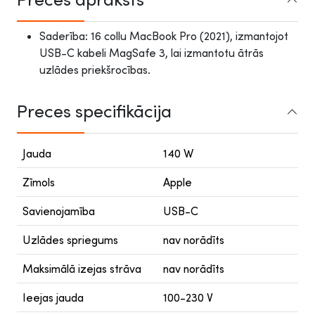
Saderība: 16 collu MacBook Pro (2021), izmantojot
USB-C kabeli MagSafe 3, lai izmantotu ātrās
uzlādes priekšrocības.
Preces specifikācija
Jauda
140 W
Zīmols
Apple
Savienojamība
USB-C
Uzlādes spriegums
nav norādīts
Maksimālā izejas strāva
nav norādīts
Ieejas jauda
100-230 V