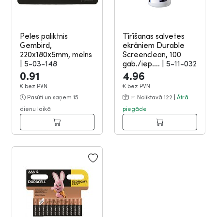
Peles paliktnis
Tīrīšanas salvetes
Gembird,
ekrāniem Durable
220x180x5mm, melns
Screenclean, 100
|
5-03-148
gab./iep....
|
5-11-032
0.91
4.96
€
bez PVN
€
bez PVN
Pasūti un saņem 15
Noliktavā 122 |
Ātrā
dienu laikā
piegāde