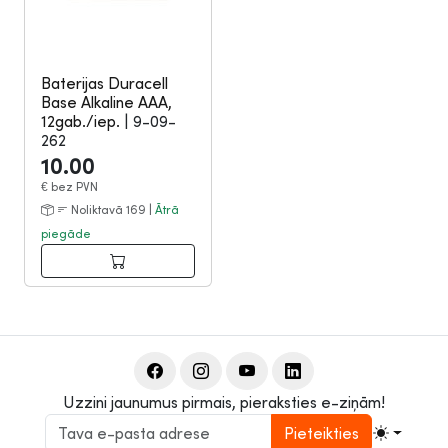
Baterijas Duracell
Base Alkaline AAA,
12gab./iep.
|
9-09-
262
10.00
€
bez PVN
Noliktavā 169 |
Ātrā
piegāde
Uzzini jaunumus pirmais, pieraksties e-ziņām!
Pieteikties