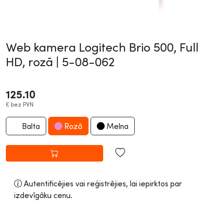
Web kamera Logitech Brio 500, Full
HD, rozā |
5-08-062
125.10
€
bez PVN
Balta
Rozā
Melna
Autentificējies vai reģistrējies, lai iepirktos par
izdevīgāku cenu.