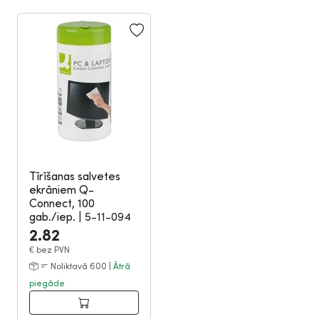
Tīrīšanas salvetes
ekrāniem Q-
Connect, 100
gab./iep.
|
5-11-094
2.82
€
bez PVN
Noliktavā 600 |
Ātrā
piegāde