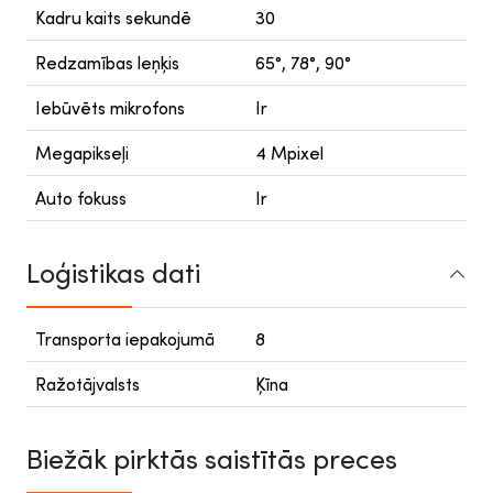
Kadru kaits sekundē
30
Redzamības leņķis
65°, 78°, 90°
Iebūvēts mikrofons
Ir
Megapikseļi
4 Mpixel
Auto fokuss
Ir
Loģistikas dati
Transporta iepakojumā
8
Ražotājvalsts
Ķīna
Biežāk pirktās saistītās preces