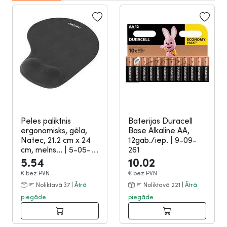
Peles paliktnis
Baterijas Duracell
ergonomisks, gēla,
Base Alkaline AA,
Natec, 21.2 cm x 24
12gab./iep.
|
9-09-
cm, melns...
|
5-05-
261
150
5.54
10.02
€
bez PVN
€
bez PVN
Noliktavā 37 |
Ātrā
Noliktavā 221 |
Ātrā
piegāde
piegāde