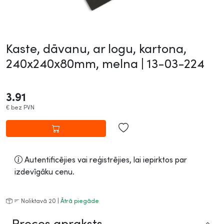
Kaste, dāvanu, ar logu, kartona,
240x240x80mm, melna |
13-03-224
3.91
€
bez PVN
Autentificējies vai reģistrējies, lai iepirktos par
izdevīgāku cenu.
Noliktavā 20 |
Ātrā piegāde
Preces apraksts