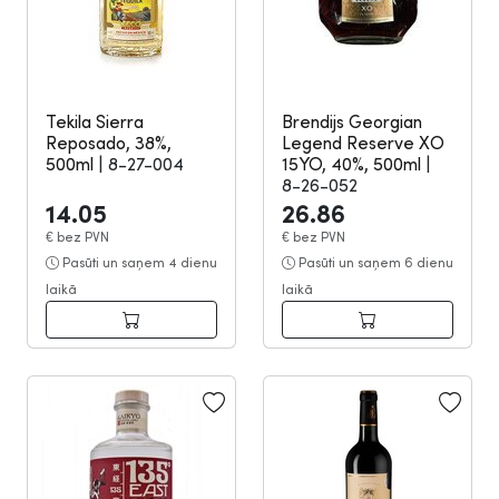
Tekila Sierra
Brendijs Georgian
Reposado, 38%,
Legend Reserve XO
500ml
|
8-27-004
15YO, 40%, 500ml
|
8-26-052
14.05
26.86
€
bez PVN
€
bez PVN
Pasūti un saņem 4 dienu
Pasūti un saņem 6 dienu
laikā
laikā