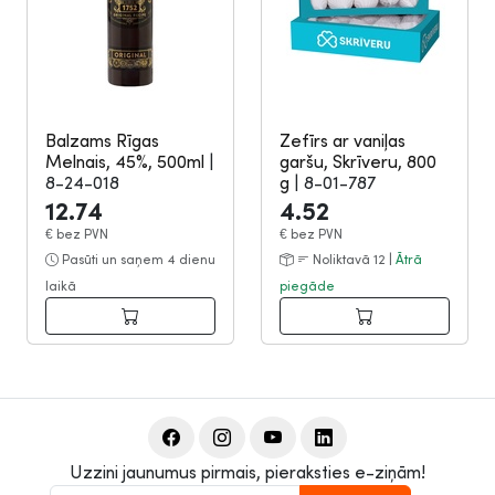
Balzams Rīgas
Zefīrs ar vaniļas
Melnais, 45%, 500ml
|
garšu, Skrīveru, 800
8-24-018
g
|
8-01-787
12.74
4.52
€
bez PVN
€
bez PVN
Pasūti un saņem 4 dienu
Noliktavā 12 |
Ātrā
laikā
piegāde
Uzzini jaunumus pirmais, pieraksties e-ziņām!