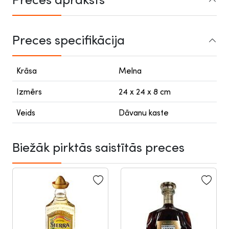
Preces specifikācija
Krāsa
Melna
Izmērs
24 x 24 x 8 cm
Veids
Dāvanu kaste
Biežāk pirktās saistītās preces