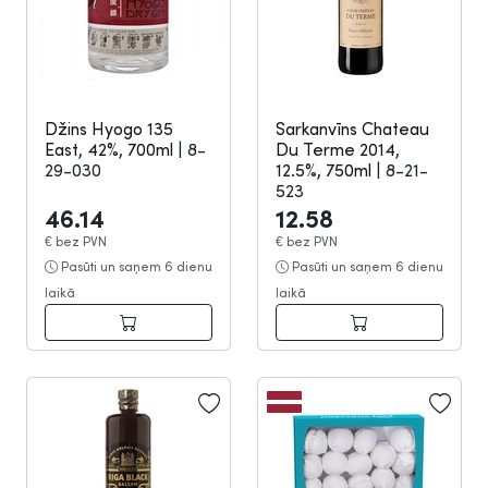
Džins Hyogo 135
Sarkanvīns Chateau
East, 42%, 700ml
|
8-
Du Terme 2014,
29-030
12.5%, 750ml
|
8-21-
523
46.14
12.58
€
bez PVN
€
bez PVN
Pasūti un saņem 6 dienu
Pasūti un saņem 6 dienu
laikā
laikā