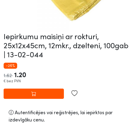
Iepirkumu maisiņi ar rokturi,
25x12x45cm, 12mkr., dzelteni, 100gab
|
13-02-044
-26%
1.20
1.62
€
bez PVN
Autentificējies vai reģistrējies, lai iepirktos par
izdevīgāku cenu.