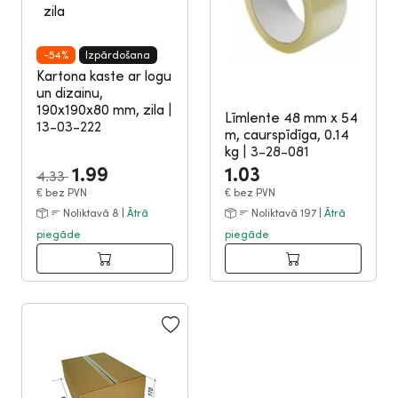
-54%
Izpārdošana
Kartona kaste ar logu
un dizainu,
190x190x80 mm, zila
|
Līmlente 48 mm x 54
13-03-222
m, caurspīdīga, 0.14
kg
|
3-28-081
1.99
1.03
4.33
€
bez PVN
€
bez PVN
Noliktavā 8 |
Ātrā
Noliktavā 197 |
Ātrā
piegāde
piegāde