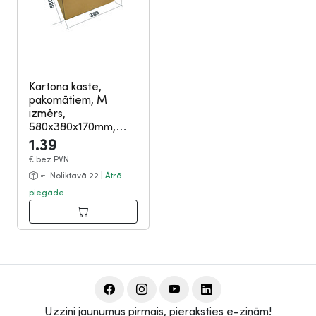
Kartona kaste,
pakomātiem, M
izmērs,
580x380x170mm,
brūna
|
13-03-159
1.39
€
bez PVN
Noliktavā 22 |
Ātrā
piegāde
Uzzini jaunumus pirmais, pieraksties e-ziņām!