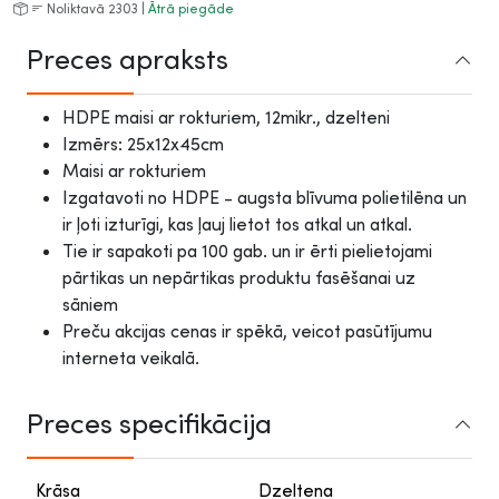
Noliktavā 2303 |
Ātrā piegāde
Preces apraksts
HDPE maisi ar rokturiem, 12mikr., dzelteni
Izmērs: 25x12x45cm
Maisi ar rokturiem
Izgatavoti no HDPE - augsta blīvuma polietilēna un
ir ļoti izturīgi, kas ļauj lietot tos atkal un atkal.
Tie ir sapakoti pa 100 gab. un ir ērti pielietojami
pārtikas un nepārtikas produktu fasēšanai uz
sāniem
Preču akcijas cenas ir spēkā, veicot pasūtījumu
interneta veikalā.
Preces specifikācija
Krāsa
Dzeltena