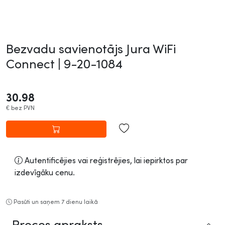
Bezvadu savienotājs Jura WiFi
Connect |
9-20-1084
30.98
€
bez PVN
Autentificējies vai reģistrējies, lai iepirktos par
izdevīgāku cenu.
Pasūti un saņem 7 dienu laikā
Preces apraksts