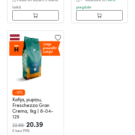
laikā
piegāde
-10%
Kafija, pupiņu,
Freschezza Gran
Crema, 1kg
|
8-04-
129
20.39
22.65
€
bez PVN