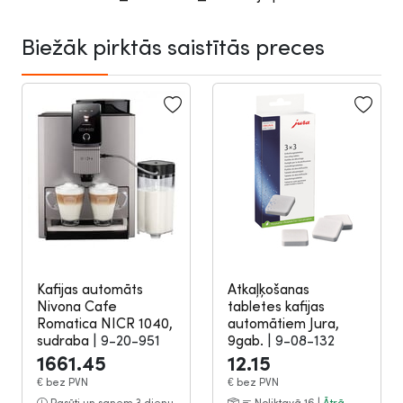
Biežāk pirktās saistītās preces
Kafijas automāts
Atkaļķošanas
Nivona Cafe
tabletes kafijas
Romatica NICR 1040,
automātiem Jura,
sudraba
|
9-20-951
9gab.
|
9-08-132
1661.45
12.15
€
bez PVN
€
bez PVN
Pasūti un saņem 3 dienu
Noliktavā 16 |
Ātrā