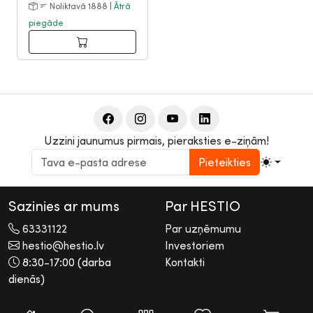
Noliktavā 1888 |
Ātrā
piegāde
Uzzini jaunumus pirmais, pieraksties e-ziņām!
Pieteikties
Sazinies ar mums
Par HESTIO
63331122
Par uzņēmumu
hestio@hestio.lv
Investoriem
8:30-17:00 (darba
Kontakti
dienās)
2026 © Hestio AS