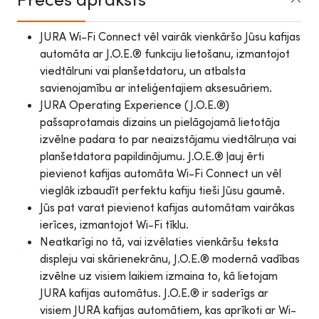
JURA Wi-Fi Connect vēl vairāk vienkāršo Jūsu kafijas
automāta ar J.O.E.® funkciju lietošanu, izmantojot
viedtālruni vai planšetdatoru, un atbalsta
savienojamību ar inteliģentajiem aksesuāriem.
JURA Operating Experience (J.O.E.®)
pašsaprotamais dizains un pielāgojamā lietotāja
izvēlne padara to par neaizstājamu viedtālruņa vai
planšetdatora papildinājumu. J.O.E.® ļauj ērti
pievienot kafijas automāta Wi-Fi Connect un vēl
vieglāk izbaudīt perfektu kafiju tieši Jūsu gaumē.
Jūs pat varat pievienot kafijas automātam vairākas
ierīces, izmantojot Wi-Fi tīklu.
Neatkarīgi no tā, vai izvēlaties vienkāršu teksta
displeju vai skārienekrānu, J.O.E.® modernā vadības
izvēlne uz visiem laikiem izmaina to, kā lietojam
JURA kafijas automātus. J.O.E.® ir saderīgs ar
visiem JURA kafijas automātiem, kas aprīkoti ar Wi-