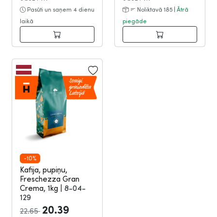
Pasūti un saņem 4 dienu
Noliktavā 185 |
Ātrā
laikā
piegāde
-10%
Kafija, pupiņu,
Freschezza Gran
Crema, 1kg
|
8-04-
129
20.39
22.65