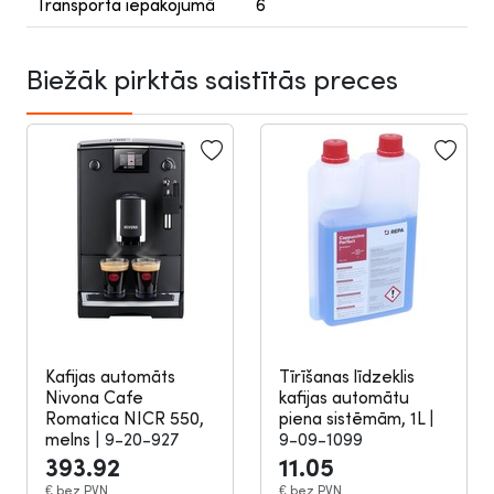
Transporta iepakojumā
6
Biežāk pirktās saistītās preces
Kafijas automāts
Tīrīšanas līdzeklis
Nivona Cafe
kafijas automātu
Romatica NICR 550,
piena sistēmām, 1L
|
melns
|
9-20-927
9-09-1099
393.92
11.05
€
bez PVN
€
bez PVN