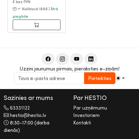
€
bez PVN
Noliktavā 1888 |
Ātrā
piegāde
Uzzini jaunumus pirmais, pieraksties e-ziņām!
Pieteikties
Sazinies ar mums
Par HESTIO
63331122
Par uzņēmumu
hestio@hestio.lv
Investoriem
8:30-17:00 (darba
Kontakti
dienās)