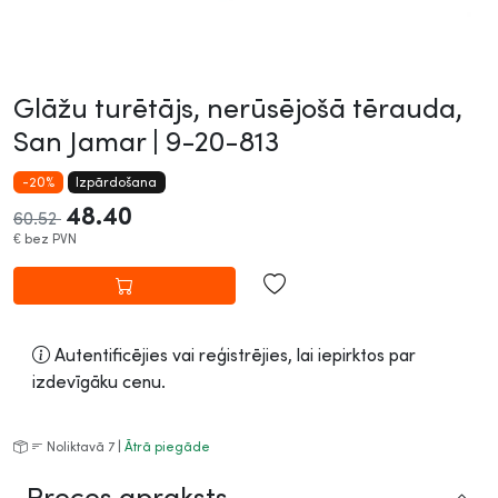
Glāžu turētājs, nerūsējošā tērauda,
San Jamar |
9-20-813
-20%
Izpārdošana
48.40
60.52
€
bez PVN
Autentificējies vai reģistrējies, lai iepirktos par
izdevīgāku cenu.
Noliktavā 7 |
Ātrā piegāde
Preces apraksts