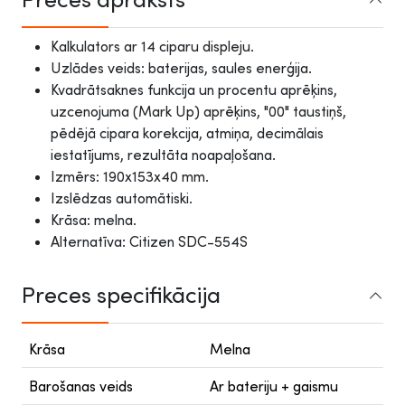
Kalkulators ar 14 ciparu displeju.
Uzlādes veids: baterijas, saules enerģija.
Kvadrātsaknes funkcija un procentu aprēķins,
uzcenojuma (Mark Up) aprēķins, "00" taustiņš,
pēdējā cipara korekcija, atmiņa, decimālais
iestatījums, rezultāta noapaļošana.
Izmērs: 190x153x40 mm.
Izslēdzas automātiski.
Krāsa: melna.
Alternatīva: Citizen SDC-554S
Preces specifikācija
Krāsa
Melna
Barošanas veids
Ar bateriju + gaismu