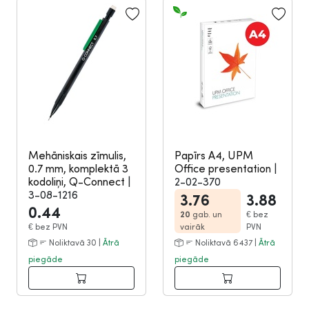
Mehāniskais zīmulis,
Papīrs A4, UPM
0.7 mm, komplektā 3
Office presentation
|
kodoliņi, Q-Connect
|
2-02-370
3-08-1216
3.76
3.88
0.44
20
gab. un
€
bez
€
bez PVN
vairāk
PVN
Noliktavā 30 |
Ātrā
Noliktavā 6437 |
Ātrā
piegāde
piegāde