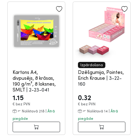
Izpārdošana
Kartons A4,
Dzēšgumija, Pointes,
divpusējs, 8 krāsas,
Erich Krause
|
3-22-
190 g/m², 8 loksnes,
160
SMLT
|
2-23-041
1.15
0.32
€
bez PVN
€
bez PVN
Noliktavā 218 |
Ātrā
Noliktavā 14 |
Ātrā
piegāde
piegāde