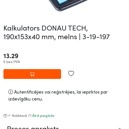
Kalkulators DONAU TECH,
190x153x40 mm, melns |
3-19-197
13.29
€
bez PVN
Autentificējies vai reģistrējies, lai iepirktos par
izdevīgāku cenu.
Noliktavā 7 |
Ātrā piegāde
Preces apraksts