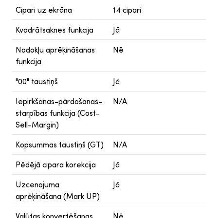
Cipari uz ekrāna
14 cipari
Kvadrātsaknes funkcija
Jā
Nodokļu aprēķināšanas
Nē
funkcija
"00" taustiņš
Jā
Iepirkšanas-pārdošanas-
N/A
starpības funkcija (Cost-
Sell-Margin)
Kopsummas taustiņš (GT)
N/A
Pēdējā cipara korekcija
Jā
Uzcenojuma
Jā
aprēķināšana (Mark UP)
Valūtas konvertēšanas
Nē