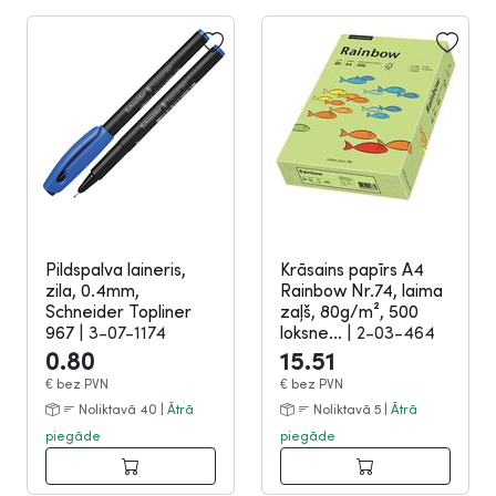
Pildspalva laineris,
Krāsains papīrs A4
zila, 0.4mm,
Rainbow Nr.74, laima
Schneider Topliner
zaļš, 80g/m², 500
967
|
3-07-1174
loksne...
|
2-03-464
0.80
15.51
€
bez PVN
€
bez PVN
Noliktavā 40 |
Ātrā
Noliktavā 5 |
Ātrā
piegāde
piegāde