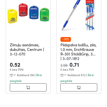
-76%
Zīmuļu asināmais,
Pildspalva lodīšu, zila,
dubultais, Centrum
|
1.0 mm, ErichKrause
3-12-070
R-301 Stick&Grip, 3...
|
3-07-1812
0.52
0.71
2.96
€
bez PVN
€
bez PVN
Noliktavā 155 |
Ātrā
Noliktavā 672 |
Ātrā
piegāde
piegāde