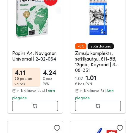
-6%
Izpārdošana
Papīrs A4, Navigator
Zīmuļu komplekts,
Universal
|
2-02-064
seššķautņu, 6H-8B,
12gab., Keyroad
|
3-
08-351
4.11
4.24
1.01
1.07
20
pac. un
€
bez
vairāk
PVN
€
bez PVN
Noliktavā 2273 |
Ātrā
Noliktavā 81 |
Ātrā
piegāde
piegāde