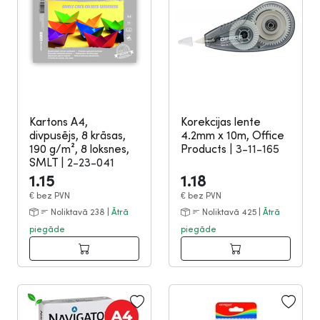
Kartons A4,
Korekcijas lente
divpusējs, 8 krāsas,
4.2mm x 10m, Office
190 g/m², 8 loksnes,
Products
|
3-11-165
SMLT
|
2-23-041
1.15
1.18
€
bez PVN
€
bez PVN
Noliktavā 238 |
Ātrā
Noliktavā 425 |
Ātrā
piegāde
piegāde