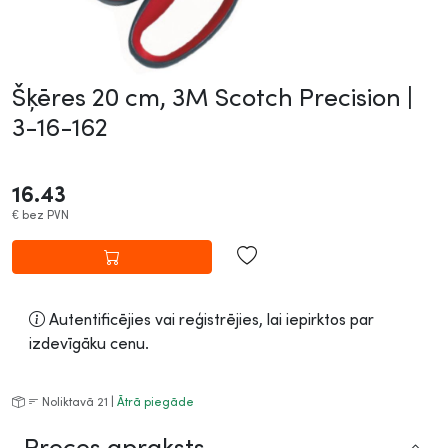
Šķēres 20 cm, 3M Scotch Precision |
3-16-162
16.43
€
bez PVN
Autentificējies vai reģistrējies, lai iepirktos par
izdevīgāku cenu.
Noliktavā 21 |
Ātrā piegāde
Preces apraksts