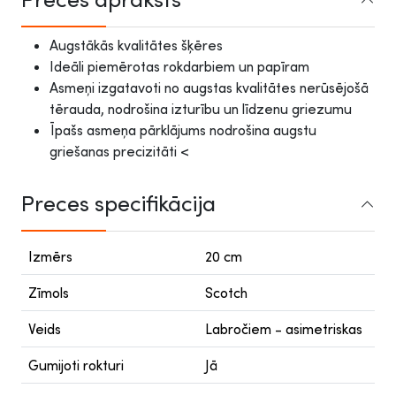
Augstākās kvalitātes šķēres
Ideāli piemērotas rokdarbiem un papīram
Asmeņi izgatavoti no augstas kvalitātes nerūsējošā
tērauda, nodrošina izturību un līdzenu griezumu
Īpašs asmeņa pārklājums nodrošina augstu
griešanas precizitāti <
Preces specifikācija
Izmērs
20 cm
Zīmols
Scotch
Veids
Labročiem - asimetriskas
Gumijoti rokturi
Jā