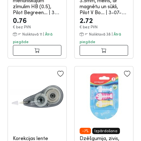
mehāniskajam
3.5mm, melns, ar
zīmulim HB (0.5),
magnētu un sūkli,
Pilot Begreen...
|
3-
Pilot V Bo...
|
3-07-
07-2163
2157
0.76
2.72
€
bez PVN
€
bez PVN
Noliktavā 11 |
Ātrā
Noliktavā 38 |
Ātrā
piegāde
piegāde
-7%
Izpārdošana
Korekcijas lente
Dzēšgumija, zivis,