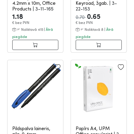
4.2mm x 10m, Office
Keyroad, 3gab.
|
3-
Products
|
3-11-165
22-153
1.18
0.65
0.70
€
bez PVN
€
bez PVN
Noliktavā 415 |
Ātrā
Noliktavā 8 |
Ātrā
piegāde
piegāde
Pildspalva laineris,
Papīrs A4, UPM