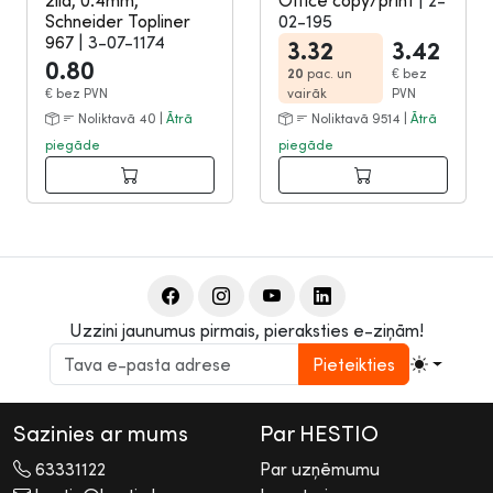
zila, 0.4mm,
Office copy/print
|
2-
Schneider Topliner
02-195
967
|
3-07-1174
3.32
3.42
0.80
20
pac. un
€
bez
€
bez PVN
vairāk
PVN
Noliktavā 40 |
Ātrā
Noliktavā 9514 |
Ātrā
piegāde
piegāde
Uzzini jaunumus pirmais, pieraksties e-ziņām!
Pieteikties
Sazinies ar mums
Par HESTIO
63331122
Par uzņēmumu