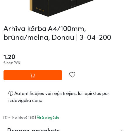
Arhīva kārba A4/100mm,
brūna/melna, Donau |
3-04-200
1.20
€
bez PVN
Autentificējies vai reģistrējies, lai iepirktos par
izdevīgāku cenu.
Noliktavā 180 |
Ātrā piegāde
Preces apraksts